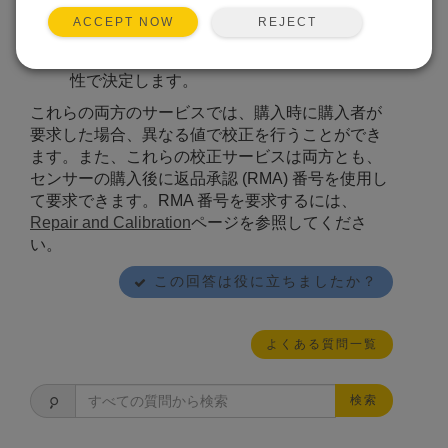
TEMPCAL2 は、2 ポイント校正と校正証明
REJECT
ACCEPT NOW
書を提供します。
2 ポイント校正では、30°C
と 65°C でのオフセットを ±0.05°C の不確実
性で決定します。
これらの両方のサービスでは、購入時に購入者が
要求した場合、異なる値で校正を行うことができ
ます。
また、これらの校正サービスは両方とも、
センサーの購入後に返品承認 (RMA) 番号を使用し
て要求できます。
RMA 番号を要求するには、
Repair and Calibration
ページを参照してくださ
い。
この回答は役に立ちましたか？
よくある質問一覧
検索