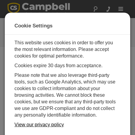
Toggle
navigat
よくある質問
Cookie Settings
当社の製品とソリューションに関
するよくある質問
This website uses cookies in order to offer you
the most relevant information. Please accept
cookies for optimal performance.
Cookies expire 30 days from acceptance.
107、108、109、110PV-L、BLACKGLOBE-
L などの温度センサーはどのように校正され
Please note that we also leverage third-party
ますか?
tools, such as Google Analytics, which may use
これらのセンサーを購入すると、次の校正サービ
cookies to collect information about your
スが提供されます: TEMPCAL および
browsing activities. We cannot block these
TEMPCAL2。
cookies, but we ensure that any third-party tools
we use are GDPR-compliant and do not collect
TEMPCAL は、シングル ポイント校正と校
any personally identifiable information.
正証明書を提供します。
シングル ポイント
校正では、25°C でのオフセットを ±0.05°C
View our privacy policy
の不確実性で決定します。