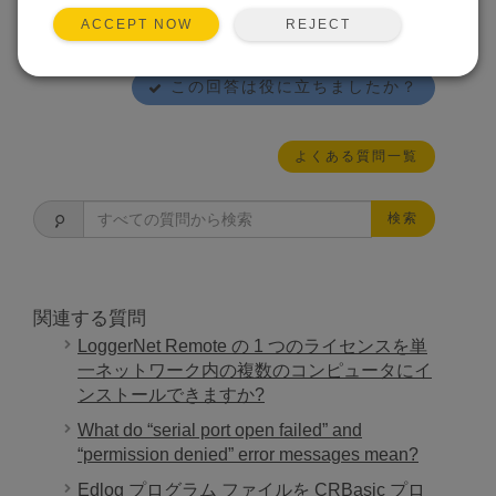
ジ測定に必要な高精度励起電流にとって問題とな
REJECT
ACCEPT NOW
ります。
この回答は役に立ちましたか？
よくある質問一覧
検索
関連する質問
LoggerNet Remote の 1 つのライセンスを単
一ネットワーク内の複数のコンピュータにイ
ンストールできますか?
What do “serial port open failed” and
“permission denied” error messages mean?
Edlog プログラム ファイルを CRBasic プロ