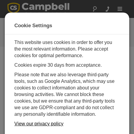
Toggle
navigat
よくある質問
Cookie Settings
当社の製品とソリューションに関
するよくある質問
This website uses cookies in order to offer you
the most relevant information. Please accept
cookies for optimal performance.
Cookies expire 30 days from acceptance.
抵抗ブリッジ測定に関して、AM25T と
AM16/32B はどのように比較されますか?
Please note that we also leverage third-party
AM16/32B マルチプレクサのメカニカルリレー
tools, such as Google Analytics, which may use
は、励起電流を抵抗ブリッジ測定回路に切り替え
cookies to collect information about your
るために必要です。対照的に、AM25T マルチプレ
browsing activities. We cannot block these
クサのソリッドステートリレーはこれには適して
cookies, but we ensure that any third-party tools
いません。AM16/32B マルチプレクサのスイッチ
we use are GDPR-compliant and do not collect
ングリレーは機械式で、抵抗は 0.1 オームのオー
any personally identifiable information.
ダーです。対照的に、AM25T のリレーはソリッド
View our privacy policy
ステートで、オン抵抗は約 500 オームです。ソリ
ッドステートリレーの大きな抵抗は、抵抗ブリッ