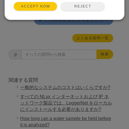
デバイスにプログラムする手段と LoggerNet を構
REJECT
ACCEPT NOW
成する手段を提供できます。
この回答は役に立ちましたか？
よくある質問一覧
検索
関連する質問
一般的なシステムのコストはいくらですか?
すべての NLxx インターネットおよび IP ネ
ットワーク製品では、LoggerNet をローカル
にインストールする必要がありますか?
How long can a water sample be held before
it is analyzed?