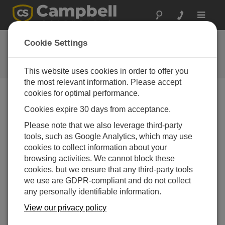
Toggle
navigat
よくある質問
Cookie Settings
当社の製品とソリューションに関
するよくある質問
This website uses cookies in order to offer you
the most relevant information. Please accept
cookies for optimal performance.
Cookies expire 30 days from acceptance.
Network Plannerとは何ですか?
Please note that we also leverage third-party
Network Plannerは LoggerNet 4.0 の新機能です。
tools, such as Google Analytics, which may use
これは、PakBus ネットワーク内のデータロガー
cookies to collect information about your
をセットアップして、ロガー同士および
browsing activities. We cannot block these
LoggerNet サーバと通信できるようにするために
cookies, but we ensure that any third-party tools
特別に設計されました。
we use are GDPR-compliant and do not collect
Network Plannerを使用すると、デバイスのグラフ
any personally identifiable information.
ィカル レイアウトとデバイス間のリンクの指定が
View our privacy policy
可能になります。その後、その情報を使用してす
べてのデバイスの設定を生成し、それらの設定を