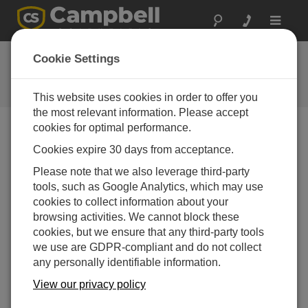
Toggle
navigat
よくある質問
Cookie Settings
当社の製品とソリューションに関
するよくある質問
This website uses cookies in order to offer you
the most relevant information. Please accept
cookies for optimal performance.
Cookies expire 30 days from acceptance.
既存のネットワーク マップと設定のバック
アップを作成し、LoggerNet を実行している
Please note that we also leverage third-party
コンピューターから LoggerNet Admin を実
tools, such as Google Analytics, which may use
行している別のコンピューターに転送するに
cookies to collect information about your
はどうすればよいですか?
browsing activities. We cannot block these
LoggerNet Setup画面から [Backup] メニュー項目
cookies, but we ensure that any third-party tools
を選択します。自動ネットワーク バックアップを
we use are GDPR-compliant and do not collect
設定するか、手動バックアップを実行するかを選
any personally identifiable information.
択できます。この手順により、新しいコンピュー
View our privacy policy
タにコピーして [Restore Network] を使用してイン
ポートできる BKP ファイルが作成されます。