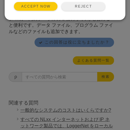
初期化ファイルだけでなく、データ キャッシュ
REJECT
ACCEPT NOW
(収集されたデータのバイナリ データベース。デー
タ ロガー内のテーブルの 2 倍のサイズ) も含める
と便利です。データ ファイル、プログラム ファイ
ルなどのファイルも追加できます。
この回答は役に立ちましたか？
よくある質問一覧
検索
関連する質問
一般的なシステムのコストはいくらですか?
すべての NLxx インターネットおよび IP ネ
ットワーク製品では、LoggerNet をローカル