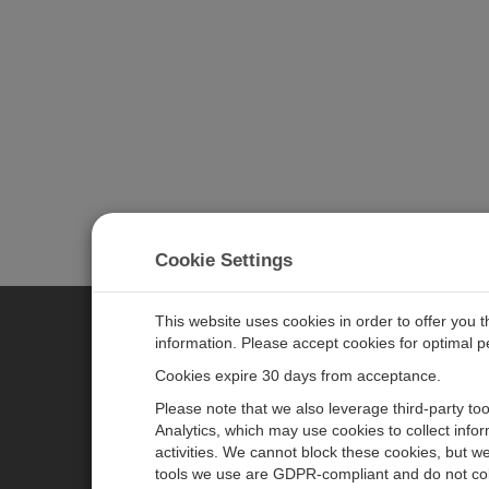
Cookie Settings
This website uses cookies in order to offer you 
information. Please accept cookies for optimal 
CAMPBELL SCIENTIFIC JAPAN
Cookies expire 30 days from acceptance.
Please note that we also leverage third-party to
ホーム
ニュースルーム
Analytics, which may use cookies to collect info
activities. We cannot block these cookies, but we
製品
パートナー
tools we use are GDPR-compliant and do not col