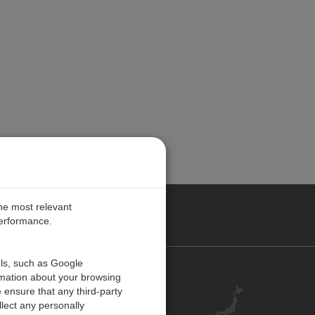
the most relevant
performance.
ols, such as Google
お問い合わせ
rmation about your browsing
 ensure that any third-party
キャリア
lect any personally