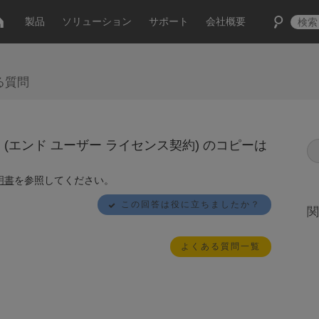
製品
ソリューション
サポート
会社概要
る質問
契約 (エンド ユーザー ライセンス契約) のコピーは
説明書
を参照してください。
この回答は役に立ちましたか？
関
よくある質問一覧