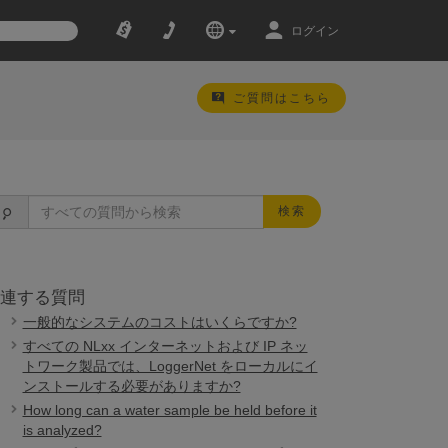
ログイン
ご質問はこちら
検索
連する質問
一般的なシステムのコストはいくらですか?
すべての NLxx インターネットおよび IP ネッ
トワーク製品では、LoggerNet をローカルにイ
ンストールする必要がありますか?
How long can a water sample be held before it
is analyzed?