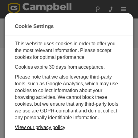
Toggle
navigat
よくある質問
Cookie Settings
当社の製品とソリューションに関
するよくある質問
This website uses cookies in order to offer you
the most relevant information. Please accept
cookies for optimal performance.
Cookies expire 30 days from acceptance.
LoggerNet プロダクト キーを紛失した場
合、この情報を取得する方法はありますか?
Please note that we also leverage third-party
お客様がこの情報を取得する方法はありません。
tools, such as Google Analytics, which may use
ソフトウェアのバージョンとシリアル番号が
cookies to collect information about your
Campbell Scientific にわかっている場合は、CD キ
browsing activities. We cannot block these
ーを特定できる場合があります。ただし、
cookies, but we ensure that any third-party tools
Campbell Scientific では CD メディアの所有者を
we use are GDPR-compliant and do not collect
ソフトウェアの所有者と見なしているため、イン
any personally identifiable information.
ストールを行うにはアプリケーション CD が必要
View our privacy policy
であることに注意してください。