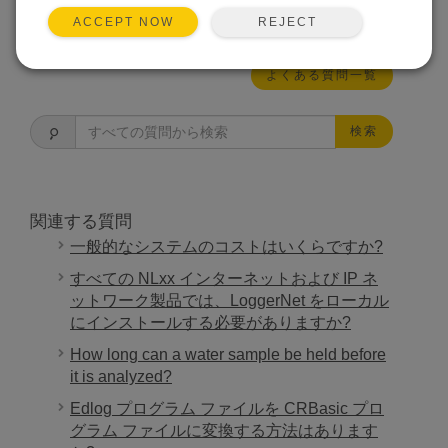
この回答は役に立ちましたか？
REJECT
ACCEPT NOW
よくある質問一覧
検索
関連する質問
一般的なシステムのコストはいくらですか?
すべての NLxx インターネットおよび IP ネ
ットワーク製品では、LoggerNet をローカル
にインストールする必要がありますか?
How long can a water sample be held before
it is analyzed?
Edlog プログラム ファイルを CRBasic プロ
グラム ファイルに変換する方法はあります