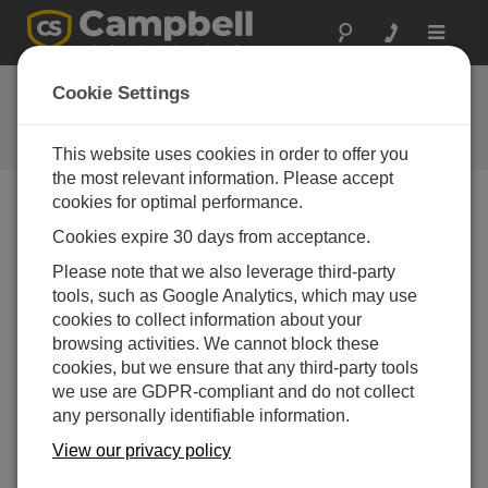
Toggle
navigat
よくある質問
Cookie Settings
当社の製品とソリューションに関
するよくある質問
This website uses cookies in order to offer you
the most relevant information. Please accept
cookies for optimal performance.
Cookies expire 30 days from acceptance.
LoggerNet がデータロガーと通信できるよう
にするには、ファイアウォールでどの TCP
Please note that we also leverage third-party
ポートを開く必要がありますか?
tools, such as Google Analytics, which may use
一部の構成では、サーバは特定のポートでソケッ
cookies to collect information about your
トを開き、クライアントからのデータ要求をリッ
browsing activities. We cannot block these
スンします。デフォルトではポートは 6789 です
cookies, but we ensure that any third-party tools
が、IPPort コマンドライン パラメータを使用して
we use are GDPR-compliant and do not collect
変更できます。
any personally identifiable information.
View our privacy policy
この回答は役に立ちましたか？