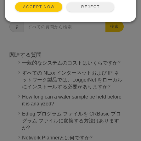
REJECT
ACCEPT NOW
よくある質問一覧
検索
関連する質問
一般的なシステムのコストはいくらですか?
すべての NLxx インターネットおよび IP ネ
ットワーク製品では、LoggerNet をローカル
にインストールする必要がありますか?
How long can a water sample be held before
it is analyzed?
Edlog プログラム ファイルを CRBasic プロ
グラム ファイルに変換する方法はあります
か?
Network Plannerとは何ですか?