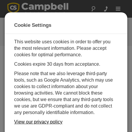
Toggle
navigat
よくある質問
Cookie Settings
当社の製品とソリューションに関
するよくある質問
This website uses cookies in order to offer you
the most relevant information. Please accept
cookies for optimal performance.
Cookies expire 30 days from acceptance.
既存の風向計を05103-L、05103-45-L、
05106-L、05305-Lに交換する場合、データ
Please note that we also leverage third-party
ロガー プログラムで乗数とオフセット以外
tools, such as Google Analytics, which may use
の値も変更する必要がありますか?
cookies to collect information about your
測定手順はおそらく同じままです。ただし、乗数
browsing activities. We cannot block these
とオフセットに加えて、風速に応じてパルスの種
cookies, but we ensure that any third-party tools
類が変わる場合があり、風向に応じて励起電圧が
we use are GDPR-compliant and do not collect
変わる場合があります。データロガーのプログラ
any personally identifiable information.
ミング方法については、
取扱説明書
を参照してく
View our privacy policy
ださい。