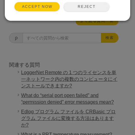
この回答は役に立ちましたか？
REJECT
ACCEPT NOW
よくある質問一覧
検索
関連する質問
LoggerNet Remote の 1 つのライセンスを単
一ネットワーク内の複数のコンピュータにイ
ンストールできますか?
What do “serial port open failed” and
“permission denied” error messages mean?
Edlog プログラム ファイルを CRBasic プロ
グラム ファイルに変換する方法はあります
か?
What is a PRT temperature measurement?