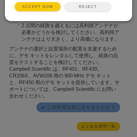
に、さまざまな場所からデータを受信するリ
REJECT
ACCEPT NOW
ピーター ステーションでは、全方向性アン
テナが必要になる可能性があります。
2 点間の経路を越えるには高利得アンテナが
必要かどうかを検討してください。高利得ア
ンテナはより大きく、より高価になります。
アンテナの選択と設置場所の配置を支援するため
に、デモ キットをレンタルして使用し、経路の品
質をテストすることを検討してください。
Campbell Scientific は、RF401、RF430、
CR206X、AVW206 用の 900 MHz デモ キット
と、RF450 用のデモ キットを提供しています。サ
ポートについては、Campbell Scientific にお問い
合わせください。
この回答は役に立ちましたか？
よくある質問一覧