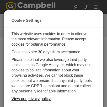
Toggle
navigat
よくある質問
Cookie Settings
当社の製品とソリューションに関
するよくある質問
This website uses cookies in order to offer you
the most relevant information. Please accept
cookies for optimal performance.
Cookies expire 30 days from acceptance.
アンテナを選択する際にはどのような基準を
使用すればよいでしょうか?
Please note that we also leverage third-party
アンテナの選択は複数の基準によって決まりま
tools, such as Google Analytics, which may use
す。
cookies to collect information about your
browsing activities. We cannot block these
特定のステーションが通信する必要があるス
cookies, but we ensure that any third-party tools
テーションの数を考慮してください。 1 つの
we use are GDPR-compliant and do not collect
リピーターまたはベース ステーションとの
any personally identifiable information.
み通信するリモート ステーションの場合、
指向性アンテナまたは八木アンテナが適切な
View our privacy policy
選択肢となる可能性があります。 対照的