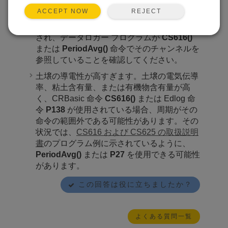
データロガーは CS616/CS625 から信号を受
REJECT
ACCEPT NOW
信して​​いません。緑色のワイヤがシングルエ
ンド アナログ入力チャンネルに適切に接続
され、データロガー プログラムが
CS616()
または
PeriodAvg()
命令でそのチャンネルを
参照していることを確認してください。
土壌の導電性が高すぎます。土壌の電気伝導
率、粘土含有量、または有機物含有量が高
く、CRBasic 命令
CS616()
または Edlog 命
令
P138
が使用されている場合、周期がその
命令の範囲外である可能性があります。その
状況では、
CS616 および CS625 の取扱説明
書
のプログラム例に示されているように、
PeriodAvg()
または
P27
を使用できる可能性
があります。
この回答は役に立ちましたか？
よくある質問一覧