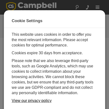
Toggle
navigat
よくある質問
Cookie Settings
当社の製品とソリューションに関
するよくある質問
This website uses cookies in order to offer you
the most relevant information. Please accept
cookies for optimal performance.
Cookies expire 30 days from acceptance.
CS616 または CS625 で「NAN」が表示され
る原因は何でしょうか?
Please note that we also leverage third-party
CS616/CS625 に電力が供給されていませ
tools, such as Google Analytics, which may use
ん。赤い線が 12V に正しく接続され、黒い
cookies to collect information about your
線と透明な線が両方とも G に接続されてい
browsing activities. We cannot block these
ることを確認してください。また、オレンジ
cookies, but we ensure that any third-party tools
色の線がユニバーサル ターミナルまたはCポ
we use are GDPR-compliant and do not collect
ートに正しく接続され、データロガー プロ
any personally identifiable information.
グラムがセンサ測定の一部としてその接続を
View our privacy policy
参照していることを確認してください。