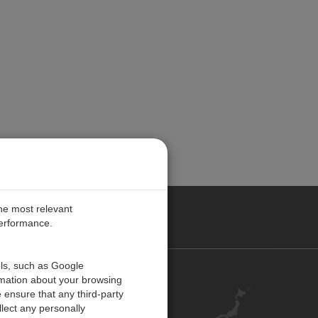
the most relevant
performance.
ols, such as Google
お問い合わせ
rmation about your browsing
 ensure that any third-party
キャリア
lect any personally