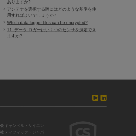
ありますか?
アンテナを選択する際にはどのような基準を使
用すればよいでしょうか?
Which data logger files can be encrypted?
11. データ ロガーはいくつのセンサを測定でき
ますか?
会
キャンベル・サイエン
社
ティフィック・ジャパ