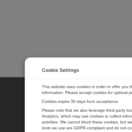
Cookie Settings
This website uses cookies in order to offer you 
information. Please accept cookies for optimal 
CAMPBELL SCIENTIFIC JAPAN
Cookies expire 30 days from acceptance.
Please note that we also leverage third-party to
ホーム
ニュースルーム
Analytics, which may use cookies to collect info
activities. We cannot block these cookies, but we
製品
パートナー
tools we use are GDPR-compliant and do not col