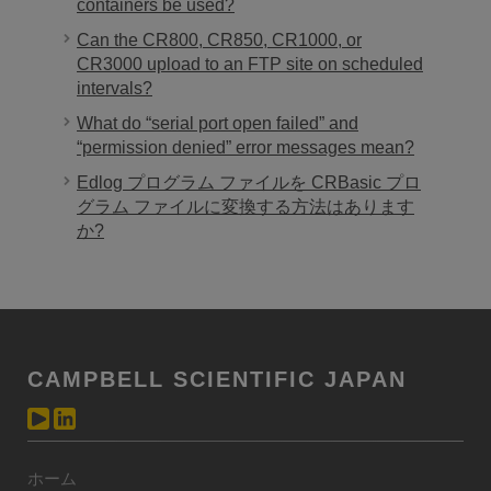
containers be used?
Can the CR800, CR850, CR1000, or
CR3000 upload to an FTP site on scheduled
intervals?
What do “serial port open failed” and
“permission denied” error messages mean?
Edlog プログラム ファイルを CRBasic プロ
グラム ファイルに変換する方法はあります
か?
CAMPBELL SCIENTIFIC JAPAN
ホーム