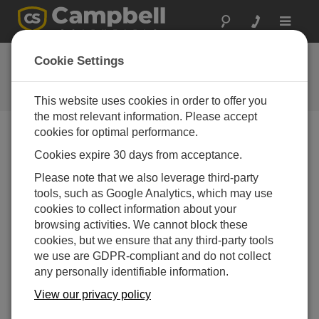
Toggle
navigat
よくある質問
Cookie Settings
当社の製品とソリューションに関
するよくある質問
This website uses cookies in order to offer you
the most relevant information. Please accept
cookies for optimal performance.
Cookies expire 30 days from acceptance.
データロガーに同時に接続できる AM16/32B
マルチプレクサの数はいくつですか?
Please note that we also leverage third-party
実用的な最大値は、データロガーの 2 つのCター
tools, such as Google Analytics, which may use
ミナルごとに 1 つのマルチプレクサを接続するこ
cookies to collect information about your
とです。Cターミナルをマルチプレクサ間で共有
browsing activities. We cannot block these
して、接続するマルチプレクサの数を増やすこと
cookies, but we ensure that any third-party tools
ができます。ただし、ターミナルを共有するに
we use are GDPR-compliant and do not collect
は、より複雑な配線とプログラミングが必要で
any personally identifiable information.
す。2 つのCターミナルごとに 1 つ以上のマルチプ
View our privacy policy
レクサを接続したいユーザーは、Campbell
Scientific の営業またはサポート エンジニアに問い