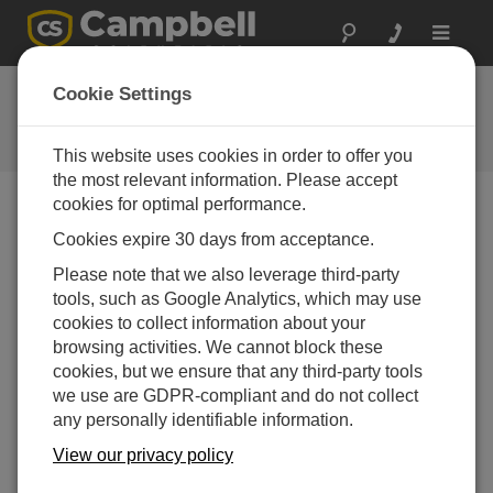
Toggle
navigat
よくある質問
Cookie Settings
当社の製品とソリューションに関
するよくある質問
This website uses cookies in order to offer you
the most relevant information. Please accept
cookies for optimal performance.
Cookies expire 30 days from acceptance.
BaroVue™10 で使用される乗数とオフセッ
ト値は何ですか?
Please note that we also leverage third-party
SDI-12 または RS-232 通信プロトコルを使用する
tools, such as Google Analytics, which may use
場合、圧力測定値は hPa、kPa、mmHg、inHg、
cookies to collect information about your
または PSI で返されます。詳細については、
browsing activities. We cannot block these
BaroVue 10 のマニュアルを参照してください。異
cookies, but we ensure that any third-party tools
なる測定単位が必要な場合は、変換表を参照して
we use are GDPR-compliant and do not collect
ください。
any personally identifiable information.
View our privacy policy
この回答は役に立ちましたか？