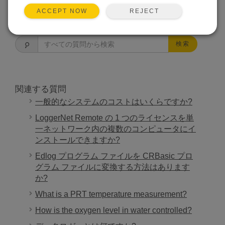
REJECT
ACCEPT NOW
よくある質問一覧
検索
関連する質問
一般的なシステムのコストはいくらですか?
LoggerNet Remote の 1 つのライセンスを単
一ネットワーク内の複数のコンピュータにイ
ンストールできますか?
Edlog プログラム ファイルを CRBasic プロ
グラム ファイルに変換する方法はあります
か?
What is a PRT temperature measurement?
How is the oxygen level in water controlled?