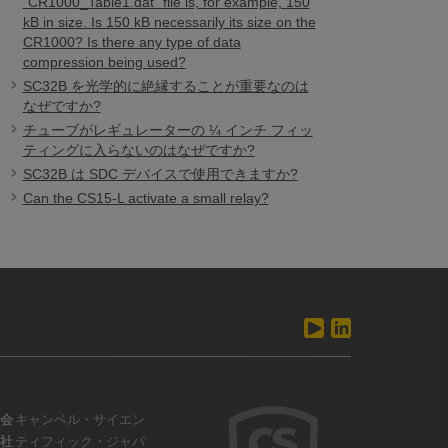
“CR1000_Table1.dat” file is, for example, 150
kB in size. Is 150 kB necessarily its size on the
CR1000? Is there any type of data
compression being used?
SC32B を光学的に絶縁することが重要なのは
なぜですか?
チューブがレギュレーターの ¼ インチ フィッ
ティングに入らないのはなぜですか?
SC32B は SDC デバイスで使用できますか?
Can the CS15-L activate a small relay?
会
キャンベル・サイエン
社
ティフィック・ジャパ