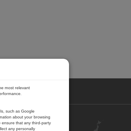
the most relevant
performance.
ols, such as Google
お問い合わせ
rmation about your browsing
 ensure that any third-party
キャリア
lect any personally