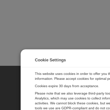
Cookie Settings
This website uses cookies in order to offer you 
information. Please accept cookies for optimal 
CAMPBELL SCIENTIFIC JAPAN
Cookies expire 30 days from acceptance.
Please note that we also leverage third-party to
ホーム
ニュースルーム
Analytics, which may use cookies to collect info
activities. We cannot block these cookies, but we
製品
パートナー
tools we use are GDPR-compliant and do not col