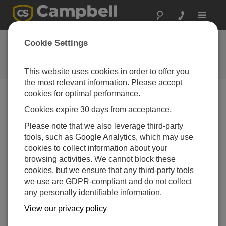
Toggle
navigat
よくある質問
Cookie Settings
当社の製品とソリューションに関
するよくある質問
This website uses cookies in order to offer you
the most relevant information. Please accept
cookies for optimal performance.
Cookies expire 30 days from acceptance.
複数の SDM デバイスをデータロガーに接続
できますか?
Please note that we also leverage third-party
はい。データロガーは最大 15 個の SDMアドレス
tools, such as Google Analytics, which may use
(0 ～ 14)をアドレス指定できます。(SDMアドレス
cookies to collect information about your
15 は SDMグループトリガーコマンド用に予約さ
browsing activities. We cannot block these
れています。) SDMはシリアル通信プロトコルで
cookies, but we ensure that any third-party tools
あることに注意してください。SDMバスに追加さ
we use are GDPR-compliant and do not collect
れるデバイスが増えるほど、データの送信にかか
any personally identifiable information.
るプログラム実行時間が長くなります。
View our privacy policy
この回答は役に立ちましたか？