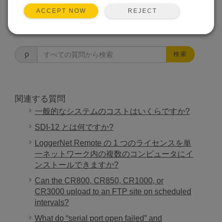
REJECT
ACCEPT NOW
よくある質問一覧
検索
関連する質問
一般的なシステムのコストはいくらですか?
SDI-12 とは何ですか?
LoggerNet Remote の 1 つのライセンスを単
一ネットワーク内の複数のコンピュータにイ
ンストールできますか?
Can the CR800, CR850, CR1000, or
CR3000 upload to an FTP site on scheduled
intervals?
What do “serial port open failed” and