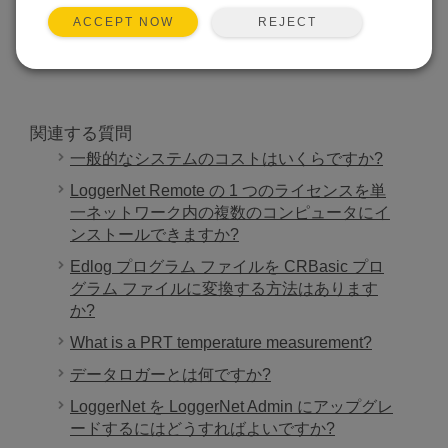
REJECT
ACCEPT NOW
検索
関連する質問
一般的なシステムのコストはいくらですか?
LoggerNet Remote の 1 つのライセンスを単
一ネットワーク内の複数のコンピュータにイ
ンストールできますか?
Edlog プログラム ファイルを CRBasic プロ
グラム ファイルに変換する方法はあります
か?
What is a PRT temperature measurement?
データロガーとは何ですか?
LoggerNet を LoggerNet Admin にアップグレ
ードするにはどうすればよいですか?