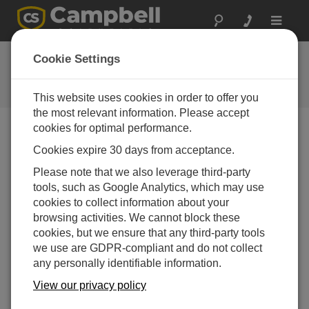
Toggle
navigat
よくある質問
Cookie Settings
当社の製品とソリューションに関
するよくある質問
This website uses cookies in order to offer you
the most relevant information. Please accept
cookies for optimal performance.
Cookies expire 30 days from acceptance.
転倒マス式雨量計で最もよくあるエラーは何
ですか?
Please note that we also leverage third-party
最も一般的なエラーは、雨量計の校正がずれてい
tools, such as Google Analytics, which may use
るように見えるか、またはデータロガーによって
cookies to collect information about your
雨量計の先端が正しく記録されていないかのいず
browsing activities. We cannot block these
れかです。
cookies, but we ensure that any third-party tools
we use are GDPR-compliant and do not collect
この回答は役に立ちましたか？
any personally identifiable information.
View our privacy policy
よくある質問一覧