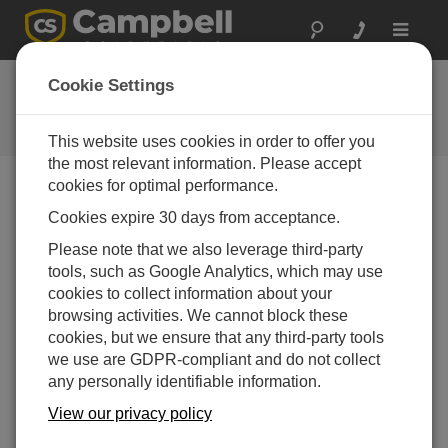
Toggle
navigat
よくある質問
Cookie Settings
当社の製品とソリューションに関
するよくある質問
This website uses cookies in order to offer you
the most relevant information. Please accept
cookies for optimal performance.
Cookies expire 30 days from acceptance.
筐体の底部に取り付けられた銅製のアース端
子が酸化して腐食した場合、どうすれば交換
Please note that we also leverage third-party
できますか?
tools, such as Google Analytics, which may use
端子を交換する必要はありません。腐食部分を研
cookies to collect information about your
磨またはヤスリで削り、きれいな銅を露出させる
browsing activities. We cannot block these
だけで、接続部は引き続き機能します。
cookies, but we ensure that any third-party tools
we use are GDPR-compliant and do not collect
この回答は役に立ちましたか？
any personally identifiable information.
View our privacy policy
よくある質問一覧