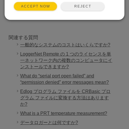
REJECT
ACCEPT NOW
検索
関連する質問
一般的なシステムのコストはいくらですか?
LoggerNet Remote の 1 つのライセンスを単
一ネットワーク内の複数のコンピュータにイ
ンストールできますか?
What do “serial port open failed” and
“permission denied” error messages mean?
Edlog プログラム ファイルを CRBasic プロ
グラム ファイルに変換する方法はあります
か?
What is a PRT temperature measurement?
データロガーとは何ですか?