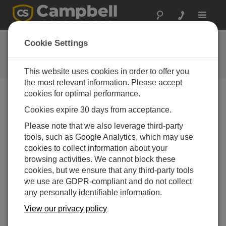
Toggle
navigat
Feedback
Cookie Settings
Let us know how we can improve
our website
This website uses cookies in order to offer you
the most relevant information. Please accept
cookies for optimal performance.
Feedback Tool Unavailable
Cookies expire 30 days from acceptance.
The page feedback tool is currently unavailable.
Please note that we also leverage third-party
tools, such as Google Analytics, which may use
cookies to collect information about your
browsing activities. We cannot block these
cookies, but we ensure that any third-party tools
we use are GDPR-compliant and do not collect
any personally identifiable information.
View our privacy policy