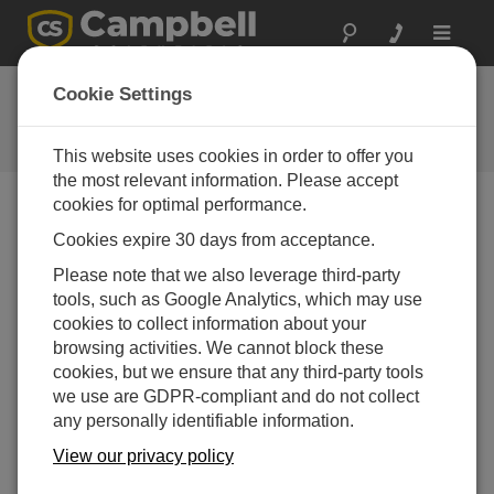
Toggle
navigat
Feedback
Cookie Settings
Let us know how we can improve
our website
This website uses cookies in order to offer you
the most relevant information. Please accept
cookies for optimal performance.
Feedback Tool Unavailable
Cookies expire 30 days from acceptance.
The page feedback tool is currently unavailable.
Please note that we also leverage third-party
tools, such as Google Analytics, which may use
cookies to collect information about your
browsing activities. We cannot block these
cookies, but we ensure that any third-party tools
we use are GDPR-compliant and do not collect
any personally identifiable information.
View our privacy policy