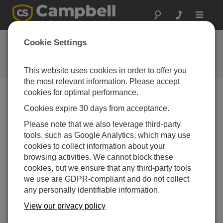
Toggle
navigat
お問い合わせ
Cookie Settings
通常1営業日以内に対応いたしま
す。
This website uses cookies in order to offer you
the most relevant information. Please accept
cookies for optimal performance.
以下のフォームを送信していただければ、弊社の専門
Cookies expire 30 days from acceptance.
家がご連絡いたします。
* = 必須項目です。
Please note that we also leverage third-party
tools, such as Google Analytics, which may use
質問の種類を選択してください:
cookies to collect information about your
購入や見積について
技術的な質問
browsing activities. We cannot block these
cookies, but we ensure that any third-party tools
we use are GDPR-compliant and do not collect
ここに質問を入力してください:*
any personally identifiable information.
View our privacy policy