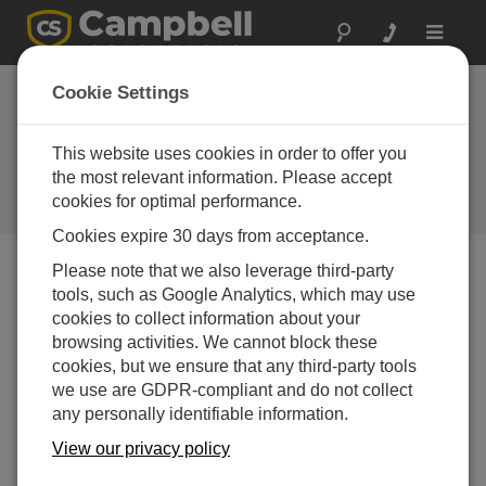
Toggle
navigat
Asia Sustainable
Cookie Settings
Energy Week
(ASEW) 2026
This website uses cookies in order to offer you
the most relevant information. Please accept
July 01 - July 03, 2026 | Bangkok,
cookies for optimal performance.
Thailand
Cookies expire 30 days from acceptance.
Please note that we also leverage third-party
Event not found.
tools, such as Google Analytics, which may use
cookies to collect information about your
browsing activities. We cannot block these
cookies, but we ensure that any third-party tools
we use are GDPR-compliant and do not collect
any personally identifiable information.
View our privacy policy