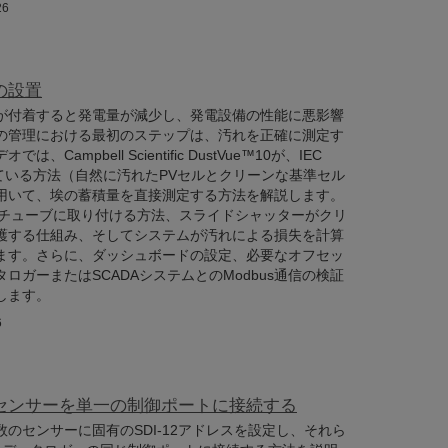
26
 の設置
が付着すると発電量が減少し、発電設備の性能に悪影響
の管理における最初のステップは、汚れを正確に測定す
Campbell Scientific DustVue™10が、IEC
されている方法（自然に汚れたPVセルとクリーンな基準セル
用いて、埃の蓄積量を直接測定する方法を解説します。
をトルクチューブに取り付ける方法、スライドシャッターがクリ
護する仕組み、そしてシステムが汚れによる損失を計算
ます。さらに、ダッシュボードの設定、必要なオフセッ
ロガーまたはSCADAシステムとのModbus通信の検証
します。
6
12センサーを単一の制御ポートに接続する
のセンサーに固有のSDI-12アドレスを設定し、それら