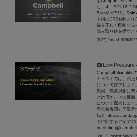
をCampbell Sc
します。SDI-12 D
BaroVue™10、Ra
ト用のCRBasicプ
線を正しく配線する
読み取り値を返すこ
(9:27)
Posted: 5/29/202
Low-Pressure
Campbell Sci
キャストでは、私た
について探求します
気候、気象現象に関
とは何か、その種類、
について探求します
界気象機関）国際雲地図帳 ht
協会 https://clou
ドに関するアイデアは
marketing@camp
(26:12)
Posted: 5/8/202