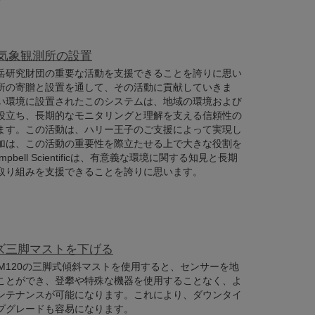
 気象観測所の設置
岳研究財団の重要な活動を支援できることを誇りに思い
所の寄贈と設置を通して、その活動に貢献していきま
い環境に設置されたこのシステムは、地域の環境および
役立ち、長期的なモニタリングと理解を支える信頼性の
ます。この活動は、ハリー王子のご支援によって実現し
加は、この活動の重要性を際立たせる上で大きな役割を
bell Scientificは、有意義な環境に関する知見と長期
取り組みを支援できることを誇りに思います。
ーズ三脚マストを下げる
5、CM120の三脚式傾斜マストを使用すると、センサーを地
ことができ、登攀や特殊な機器を使用することなく、よ
ンテナンスが可能になります。これにより、ダウンタイ
プグレードも容易になります。