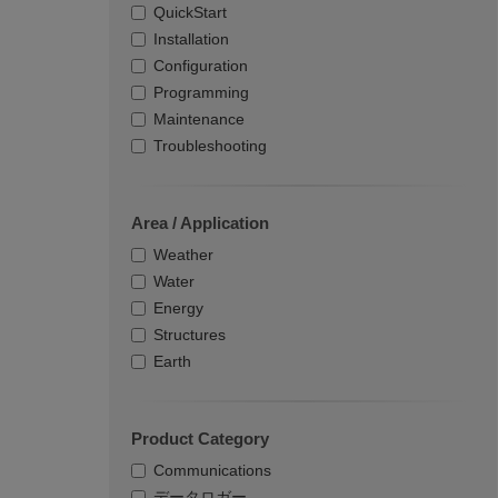
QuickStart
Installation
Configuration
Programming
Maintenance
Troubleshooting
Area / Application
Weather
Water
Energy
Structures
Earth
Product Category
Communications
データロガー