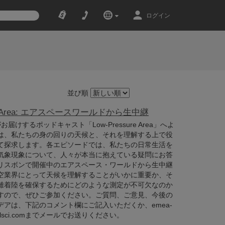
ログイン
並び順
ure Area: エアスペースワールドから生中継
tificがお届けするポッドキャスト「Low-Pressure Area」へよ
は、私たちの身の回りの天候と、それを理解する上で役
て探求します。各エピソードでは、私たちの日常生活を
気象現象について、人々が本当に抱えている疑問にお答
リスボンで開催中のエアスペース・ワールドから生中継
空業界にとって天候を理解することがいかに重要か、そ
離着陸を確保するためにどのような測定が不可欠なのか
すので、ぜひご参加ください。ご質問、ご意見、今後の
アは、下記のコメント欄にご記入いただくか、emea-
pbellsci.comまでメールでお送りください。