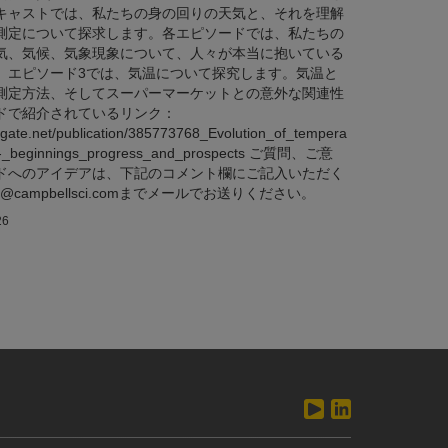
キャストでは、私たちの身の回りの天気と、それを理解
測定について探求します。各エピソードでは、私たちの
気、気候、気象現象について、人々が本当に抱いている
。エピソード3では、気温について探究します。気温と
測定方法、そしてスーパーマーケットとの意外な関連性
ドで紹介されているリンク：
hgate.net/publication/385773768_Evolution_of_tempera
_-_beginnings_progress_and_prospects ご質問、ご意
ドへのアイデアは、下記のコメント欄にご記入いただく
ing@campbellsci.comまでメールでお送りください。
26