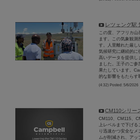
レツェング駅
この度、アフリカ山
ます。この気象観測
す。人里離れた厳し
気候研究に継続的に
高いデータを提供し
ました。王子のご参
果たしています。Camp
的な影響をもたらす
(4:32)
Posted: 5/6/2026
CM110シリ
CM110、CM11
上レベルまで下げる
り迅速かつ安全なメ
ムが削減され、アッ