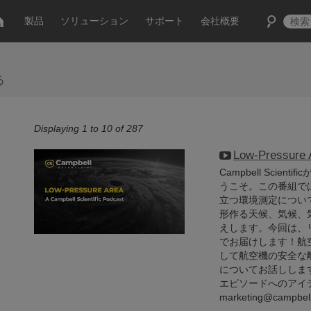
製品
ソリューション
サポート
会社概要
る
Displaying 1 to 10 of 287
Low-Press
Campbell Scien
うこそ。この番組で
立つ環境測定につい
形作る天候、気候、
えします。今回は、
でお届けします！航
して航空機の安全な
についてお話ししま
エピソードへのアイデ
marketing@cam