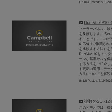
(16:04)
Posted: 6/19/20
DustVue™10
ソーラーパネルに埃
を及ぼします。汚れ
ることです。このビデオでは、
61724-1で推奨
を比較する方法）を
DustVue 10
ーンな基準セルを保
する方法をご紹介し
ト更新の適用、データ
方法についても解説
(6:12)
Posted: 6/19/202
複数のSDI-
このビデオでは、複数