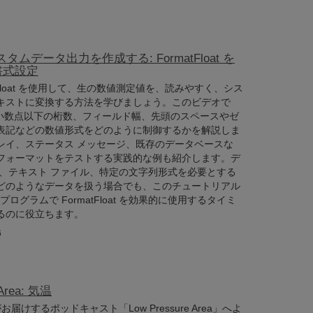
カスタムデータ出力を作成する: FormatFloat を
書式設定
rmatFloat を使用して、生の数値測定値を、読みやすく、シス
キストに変換する方法を学びましょう。このビデオで
at が小数点以下の桁数、フィールド幅、先頭のスペースやゼ
表記などの数値形式をどのように制御するかを解説しま
レイ、ステータス メッセージ、既存のデータベースな
フォーマットをテストする実践的な例も紹介します。デ
値、テキスト ファイル、特定の文字列形式を必要とする
どのようなデータを扱う場合でも、このチュートリアル
c プログラムで FormatFloat を効果的に使用するタイミ
るのに役立ちます。
6
 Area: 気温
tificがお届けするポッドキャスト「Low Pressure Area」へよ