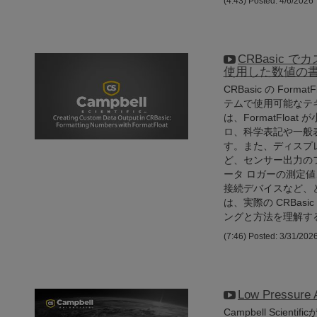
(4:43)
Posted: 4/6/2026
CRBasic で
使用した数値の
CRBasic の Fo
テムで使用可能なテ
は、FormatFlo
ロ、科学表記や一般
す。また、ディスプ
ど、センサー出力の
ータ ロガーの測定
接続デバイスなど、
は、実際の CRBasi
ングと方法を理解す
(7:46)
Posted: 3/31/202
Low Pressure
Campbell Scien