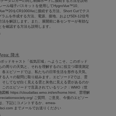
ientificデータロガーの同じ制御ポートに接続する方法を説明
INレール端子バスキットを使用してHygroVue™10、
inVue™20をCR1000Xeに接続する方法、Short Cutでテス
ログラムを作成する方法、電源、接地、およびSDI-12信号
方法を解説します。また、展開前に各センサーが有効な
とを確認する方法も説明します。
6
 Area: 降水
entificのポッドキャスト「低気圧域」へようこそ。このポッド
ちの周りの天気と、それを理解するのに役立つ環境測定
。各エピソードでは、私たちの日常生活を形作る天気、
する人々の疑問に取り組みます。エピソード2では、雲
そしてなぜ白く見える雲と灰色に見える雲があるのか​​
。このエピソードで言及されているリンク：WMO（世
tps://cloudatlas.wmo.int/en/home.html、雲理解
dappreciationsociety.org/ ご質問、ご意見、今後のエピソー
、下記にコメントするか、emea-
bellsci.com までメールでお送りください
6