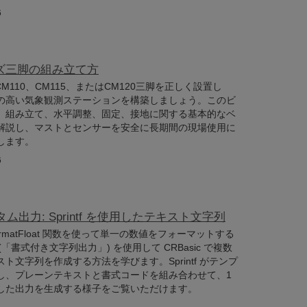
6
ーズ三脚の組み立て方
tific CM110、CM115、またはCM120三脚を正しく設置し
の高い気象観測ステーションを構築しましょう。このビ
、組み立て、水平調整、固定、接地に関する基本的なベ
解説し、マストとセンサーを安全に長期間の現場使用に
します。
6
スタム出力: Sprintf を使用したテキスト文字列
matFloat 関数を使って単一の数値をフォーマットする
f (「書式付き文字列出力」) を使用して CRBasic で複数
ト文字列を作成する方法を学びます。Sprintf がテンプ
し、プレーンテキストと書式コードを組み合わせて、1
した出力を生成する様子をご覧いただけます。