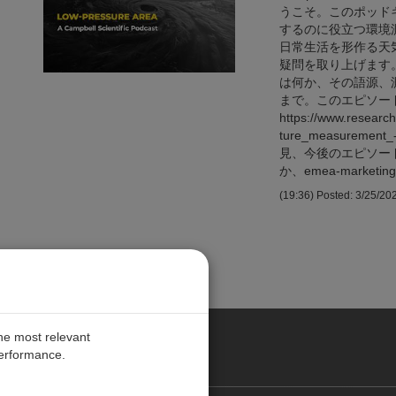
うこそ。このポッド
するのに役立つ環境
日常生活を形作る天
疑問を取り上げます
は何か、その語源、
まで。このエピソー
https://www.researc
ture_measurement
見、今後のエピソー
か、emea-market
(19:36)
Posted: 3/25/20
次へ
the most relevant
performance.