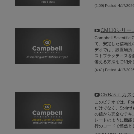
(1:09)
Posted: 4/17/202
CM110シリ
Campbell Scien
て、安定した信頼性
デオでは、設置場所
ストプラクティスを
備える方法をご紹介
(4:41)
Posted: 4/17/202
CRBasic カ
このビデオでは、For
だけでなく、Sprint
の値から完全なテキス
レートのように機能
行のコードで整然と