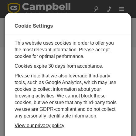
Toggle
navigat
会社概要
Cookie Settings
Campbell Scientificについて詳しく
知る
This website uses cookies in order to offer you
the most relevant information. Please accept
cookies for optimal performance.
Campbell Scientific について
Cookies expire 30 days from acceptance.
Please note that we also leverage third-party
tools, such as Google Analytics, which may use
cookies to collect information about your
browsing activities. We cannot block these
cookies, but we ensure that any third-party tools
we use are GDPR-compliant and do not collect
any personally identifiable information.
View our privacy policy