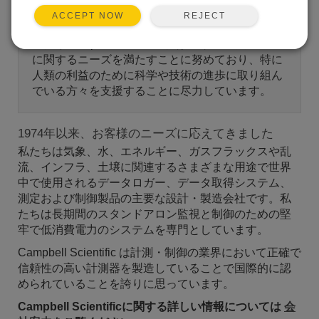
REJECT
ACCEPT NOW
私たちの使命
私たちCampbell Scientific社は、顧客の測定機器
に関するニーズを満たすことに努めており、特に
人類の利益のために科学や技術の進歩に取り組ん
でいる方々を支援することに尽力しています。
1974年以来、お客様のニーズに応えてきました
私たちは気象、水、エネルギー、ガスフラックスや乱
流、インフラ、土壌に関連するさまざまな用途で世界
中で使用されるデータロガー、データ取得システム、
測定および制御製品の主要な設計・製造会社です。私
たちは長期間のスタンドアロン監視と制御のための堅
牢で低消費電力のシステムを専門としています。
Campbell Scientific は計測・制御の業界において正確で
信頼性の高い計測器を製造していることで国際的に認
められていることを誇りに思っています。
Campbell Scientificに関する詳しい情報については
会