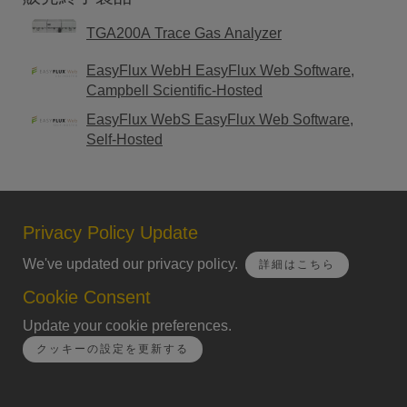
TGA200A Trace Gas Analyzer
EasyFlux WebH EasyFlux Web Software,
Campbell Scientific-Hosted
EasyFlux WebS EasyFlux Web Software,
Self-Hosted
Privacy Policy Update
We've updated our privacy policy.
詳細はこちら
Cookie Consent
Update your cookie preferences.
クッキーの設定を更新する