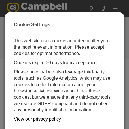
Toggle
navigat
大気プロファイルシ
Cookie Settings
ステム
This website uses cookies in order to offer you
Turn-key systems for vertical
profiles of gas concentration and
the most relevant information. Please accept
temperature
cookies for optimal performance.
Cookies expire 30 days from acceptance.
Please note that we also leverage third-party
tools, such as Google Analytics, which may use
cookies to collect information about your
browsing activities. We cannot block these
cookies, but we ensure that any third-party tools
we use are GDPR-compliant and do not collect
any personally identifiable information.
View our privacy policy