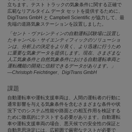
立ちます。テスト トラックの気象条件に関する正確で
広範なリアルタイム データ セットを提供するために、
DigiTrans GmbH と Campbell Scientific が協力して、最
先端の道路気象ステーションを設置しました。
「セント・ヴァレンティンの自動運転試験場に設置し
たキャンベル・サイエンティフィックのソリューショ
ンは、分析上の決定をより良く、より迅速に行うため
に重要な気象データを提供します。現在、さまざまな
人工気象条件と自然気象条件における自動運転車両と
運転機能の開発に信頼できるデータがあります。」
—Christoph Feichtinger、DigiTrans GmbH
課題
自動運転車や運転支援車両は、人間の運転者の行動に
通常影響を与える気象条件を含むさまざまな条件や状
況下でのシステム性能や路面との相互作用を検証する
ために徹底的にテストする必要があります。自動運転
車や運転支援車両の場合、悪天候での安全性の保証と
自動意思決定には、広範囲で厳密なテストが必要で