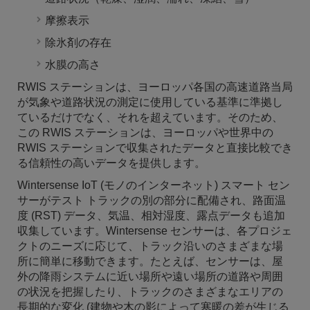
摩擦表示
除氷剤の存在
水膜の高さ
RWIS ステーションは、ヨーロッパ各国の高速道路当局
が気象や道路状況の測定に使用している基準に準拠し
ているだけでなく、それを超えています。そのため、
この RWIS ステーションは、ヨーロッパや世界中の
RWIS ステーションで収集されたデータと直接比較でき
る信頼性の高いデータを提供します。
Wintersense IoT (モノのインターネット) スマート セン
サーがテスト トラックの別の部分に配備され、路面温
度 (RST) データ、気温、相対湿度、露点データも追加
収集しています。Wintersense センサーは、各プロジェ
クトのニーズに応じて、トラック沿いのさまざまな場
所に簡単に移動できます。たとえば、センサーは、屋
外の降雨システムに近い場所や遠い場所の道路や周囲
の状況を把握したり、トラックのさまざまなエリアの
長期的な変化 (建物や木の影によって寒暖の差が生じる