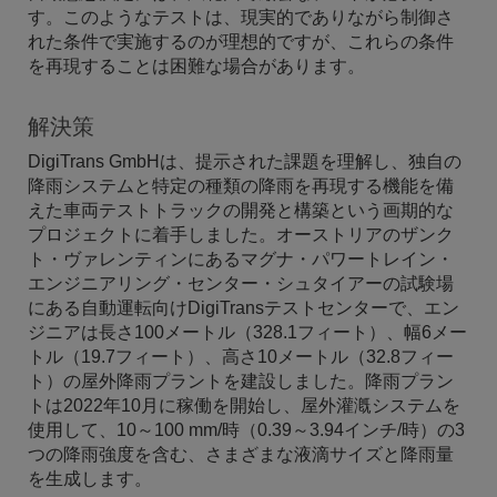
す。このようなテストは、現実的でありながら制御さ
れた条件で実施するのが理想的ですが、これらの条件
を再現することは困難な場合があります。
解決策
DigiTrans GmbHは、提示された課題を理解し、独自の
降雨システムと特定の種類の降雨を再現する機能を備
えた車両テストトラックの開発と構築という画期的な
プロジェクトに着手しました。オーストリアのザンク
ト・ヴァレンティンにあるマグナ・パワートレイン・
エンジニアリング・センター・シュタイアーの試験場
にある自動運転向けDigiTransテストセンターで、エン
ジニアは長さ100メートル（328.1フィート）、幅6メー
トル（19.7フィート）、高さ10メートル（32.8フィー
ト）の屋外降雨プラントを建設しました。降雨プラン
トは2022年10月に稼働を開始し、屋外灌漑システムを
使用して、10～100 mm/時（0.39～3.94インチ/時）の3
つの降雨強度を含む、さまざまな液滴サイズと降雨量
を生成します。