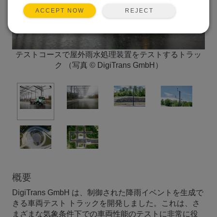
REJECT
ACCEPT NOW
テストコースで屋外雨水処理装置をテストするトラッ
ク （写真 © DigiTrans GmbH）
概要
DigiTrans GmbH は、制御された降雨イベントを生成で
きる車両テスト トラックを開発しました。これは、さ
まざまな気象条件下での車両性能のテストに非常に役