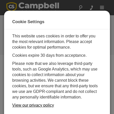
Toggle
navigat
オーストリア：自動
Cookie Settings
運転のための車両試
験場
This website uses cookies in order to offer you
the most relevant information. Please accept
自動運転車や運転支援車両のシス
cookies for optimal performance.
テム性能の検証
Cookies expire 30 days from acceptance.
Please note that we also leverage third-party
tools, such as Google Analytics, which may use
cookies to collect information about your
browsing activities. We cannot block these
cookies, but we ensure that any third-party tools
we use are GDPR-compliant and do not collect
any personally identifiable information.
View our privacy policy