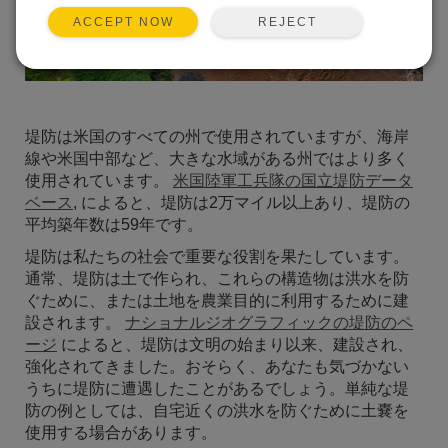
REJECT
ACCEPT NOW
堤防は米国のすべての州で使用されていますが、海岸
線や米国中部など、大きな水域がある州ではより多く
使用されています。
米国陸軍工兵隊の国立堤防データ
ベース
,
によると、堤防は2万マイル以上あり、堤防の
平均築年数は59年です。
堤防は私たちの社会で重要な役割を果たしています。
通常、堤防は土で作られ、これらの構造物は洪水を防
ぐために、または土地を農業目的に利用するために建
設されます。
ナショナルジオグラフィックの堤防のペ
ージ
によると、堤防は文明の始まり以来、建設され、
強化されてきました。おそらく、あなたも気づかない
うちに堤防に遭遇したことがあるでしょう。単純な堤
防の例としては、自宅近くの洪水を防ぐために土嚢を
使用する場合があります。