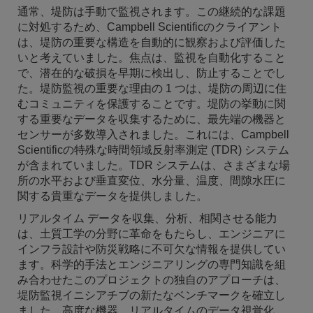
通常、堤防は手動で監視されます。この継続的な課題
に対処するため、Campbell Scientificのクライアント
は、堤防の重要な構造を自動的に観察および評価した
いと考えていました。焦点は、監視を自動化すること
で、潜在的な破損を早期に検出し、防止することでし
た。堤防監視の重要な理由の 1 つは、堤防の周辺に住
むコミュニティを保護することです。堤防の挙動に関
する重要なデータを収集するために、最先端の機器と
センサーが多数導入されました。これには、Campbell
Scientificの特殊な時間領域反射率測定 (TDR) システム
が含まれていました。TDR システムは、さまざまな場
所の水平および垂直変位、水分量、温度、間隙水圧に
関する貴重なデータを提供しました。
リアルタイム データを収集、分析、相関させる能力
は、土質工学の分野に革命をもたらし、エンジニアに
インフラ設計や防災戦略に不可欠な情報を提供してい
ます。科学的手法とエンジニアリングの専門知識を組
み合わせたこのプロジェクトの独自のアプローチは、
堤防監視イニシアチブの新たなベンチマークを確立し
ました。高度な機器、リアルタイムのデータ視覚化、