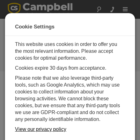
Toggle
navigat
カリフォルニア: 堤防
Cookie Settings
監視を強化してコミ
ュニティの安全を確
This website uses cookies in order to offer you
the most relevant information. Please accept
保
cookies for optimal performance.
堤防の挙動を自動で計測
Cookies expire 30 days from acceptance.
Please note that we also leverage third-party
tools, such as Google Analytics, which may use
cookies to collect information about your
browsing activities. We cannot block these
cookies, but we ensure that any third-party tools
we use are GDPR-compliant and do not collect
any personally identifiable information.
View our privacy policy