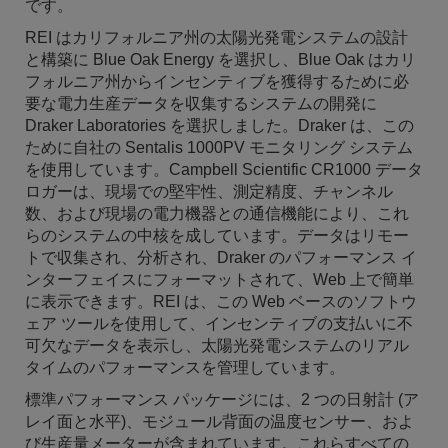
です。
REI はカリフォルニア州の太陽光発電システムの設計
と構築に Blue Oak Energy を選択し、Blue Oak はカリ
フォルニア州からインセンティブを獲得するために必
要な電力生産データを収集するシステムの開発に
Draker Laboratories を選択しました。Draker は、この
ために自社の Sentalis 1000PV モニタリング システム
を使用しています。Campbell Scientific CR1000 データ
ロガーは、現場での堅牢性、測定精度、チャンネル
数、および現場の電力機器との通信機能により、これ
らのシステムの中核を成しています。データはリモー
トで収集され、分析され、Draker のパフォーマンス イ
ンターフェイスにフォーマットされて、Web 上で簡単
に表示できます。REI は、この Web ベースのソフトウ
ェア ツールを使用して、インセンティブの支払いに不
可欠なデータを表示し、太陽光発電システムのリアル
タイムのパフォーマンスを管理しています。
標準パフォーマンス パッケージには、2 つの日射計 (ア
レイ面と水平)、モジュール背面の温度センサー、およ
び生産量メーターが含まれています。これらすべての