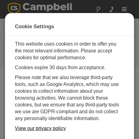
Toggle
navigat
カリフォルニア：小
Cookie Settings
売業者が太陽光発電
を導入
This website uses cookies in order to offer you
the most relevant information. Please accept
Campbellのデータロガーは屋上ア
cookies for optimal performance.
レイの電力フローを監視します
Cookies expire 30 days from acceptance.
Please note that we also leverage third-party
tools, such as Google Analytics, which may use
cookies to collect information about your
browsing activities. We cannot block these
cookies, but we ensure that any third-party tools
we use are GDPR-compliant and do not collect
any personally identifiable information.
View our privacy policy