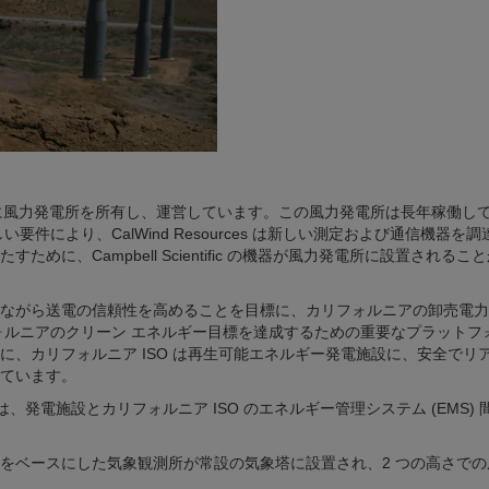
テハチャピに風力発電所を所有し、運営しています。この風力発電所は長年稼働し
要件により、CalWind Resources は新しい測定および通信機器を
に、Campbell Scientific の機器が風力発電所に設置されるこ
を抑えながら送電の信頼性を高めることを目標に、カリフォルニアの卸売電
フォルニアのクリーン エネルギー目標を達成するための重要なプラットフ
、カリフォルニア ISO は再生可能エネルギー発電施設に、安全でリ
ています。
 は、発電施設とカリフォルニア ISO のエネルギー管理システム (EMS) 
タロガーをベースにした気象観測所が常設の気象塔に設置され、2 つの高さで