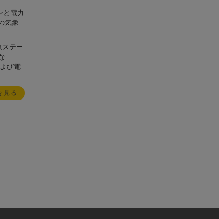
ンと電力
ての気象
気象ステー
な
および電
を見る