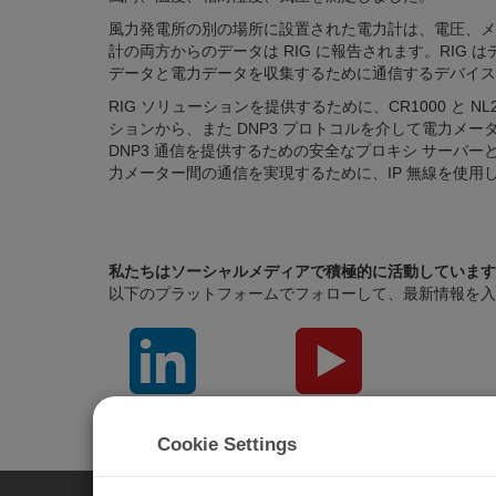
風力発電所の別の場所に設置された電力計は、電圧、メガ
計の両方からのデータは RIG に報告されます。RIG 
データと電力データを収集するために通信するデバイス
RIG ソリューションを提供するために、CR1000 と NL
ションから、また DNP3 プロトコルを介して電力メータ
DNP3 通信を提供するための安全なプロキシ サーバ
力メーター間の通信を実現するために、IP 無線を使用し
私たちはソーシャルメディアで積極的に活動しています
以下のプラットフォームでフォローして、最新情報を入
LinkedIn
YouTube
Cookie Settings