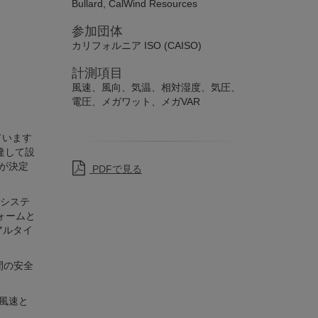
Bullard, CalWind Resources
参加団体
カリフォルニア ISO (CAISO)
計測項目
風速、風向、気温、相対湿度、気圧、
電圧、メガワット、メガVAR
ています
調達して設
とが決定
PDFで見る
力システ
ォームと
アルタイ
間の安全
の風速と