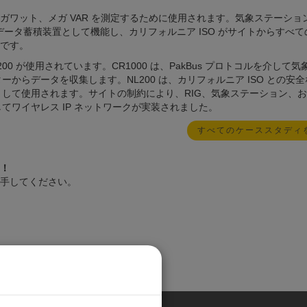
ワット、メガ VAR を測定するために使用されます。気象ステーショ
はデータ蓄積装置として機能し、カリフォルニア ISO がサイトからすべ
です。
200 が使用されています。CR1000 は、PakBus プロトコルを介して
ーからデータを収集します。NL200 は、カリフォルニア ISO との安全
ーとして使用されます。サイトの制約により、RIG、気象ステーション、
てワイヤレス IP ネットワークが実装されました。
すべてのケーススタディ
！
手してください。