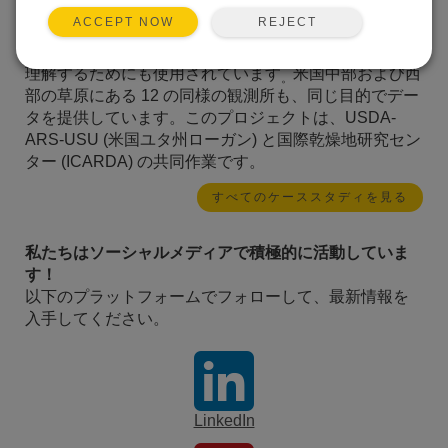
続的な CO2 フラックス測定を行っており、これは飼料
REJECT
ACCEPT NOW
生産の GIS モデルの開発に使用されています。このデ
ータは、地球規模の CO2 循環における牧草地の役割を
理解するためにも使用されています
米国中部および西
。
部の草原にある 12 の同様の観測所も、同じ目的でデー
タを提供しています。このプロジェクトは、USDA-
ARS-USU (米国ユタ州ローガン) と国際乾燥地研究セン
ター (ICARDA) の共同作業です。
すべてのケーススタディを見る
私たちはソーシャルメディアで積極的に活動していま
す！
以下のプラットフォームでフォローして、最新情報を
入手してください。
LinkedIn