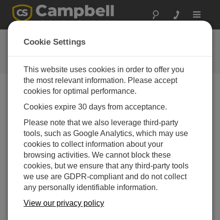
Toggle
navigat
中央アジア: 牧草地の
Cookie Settings
CO
モニタリング
2
This website uses cookies in order to offer you
the most relevant information. Please accept
cookies for optimal performance.
Cookies expire 30 days from acceptance.
Please note that we also leverage third-party
tools, such as Google Analytics, which may use
cookies to collect information about your
browsing activities. We cannot block these
cookies, but we ensure that any third-party tools
we use are GDPR-compliant and do not collect
any personally identifiable information.
3 つのボーエン比観測所が中央アジアの草原における
CO2 フラックスを監視しています。ウズベキスタン、
View our privacy policy
トルクメニスタン、カザフスタンにある観測所は、継