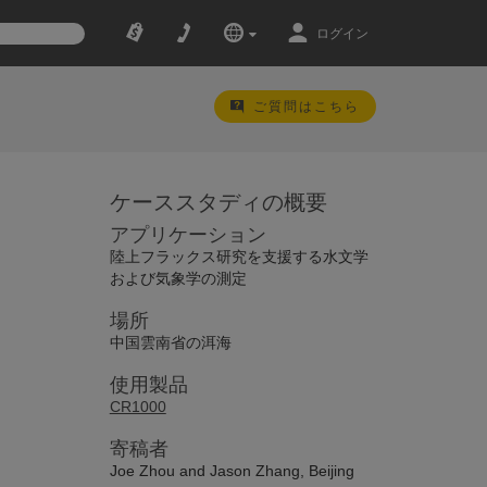
ログイン
ご質問はこちら
ケーススタディの概要
アプリケーション
陸上フラックス研究を支援する水文学
および気象学の測定
場所
中国雲南省の洱海
使用製品
CR1000
寄稿者
Joe Zhou and Jason Zhang, Beijing