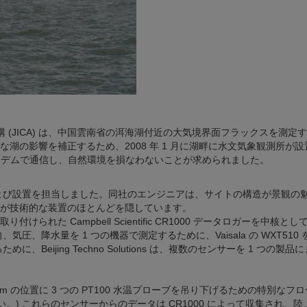
構 (JICA) は、中国雲南省の洱海湖付近の大気境界面フラックスを測定
湖の影響を補正するため、2008 年 1 月に湖畔に水文気象観測所が設
 モデムで通信し、自然環境を損なわないことが求められました。
の設計、統合、および設置を担当しました。同社のエンジニアは、サイトの構造が景観の
が技術的な装置のほとんどを隠しています。
た Campbell Scientific CR1000 データロガーを中核とし
風速と風向、気圧、降水量を 1 つの機器で測定するために、Vaisala の WXT510
eijing Techno Solutions は、複数のセンサーを 1 つの製品
0 cm の位置に 3 つの PT100 水温プローブを吊り下げるための特別なフ
。) これらのセンサーからのデータは CR1000 によって収集され、陸