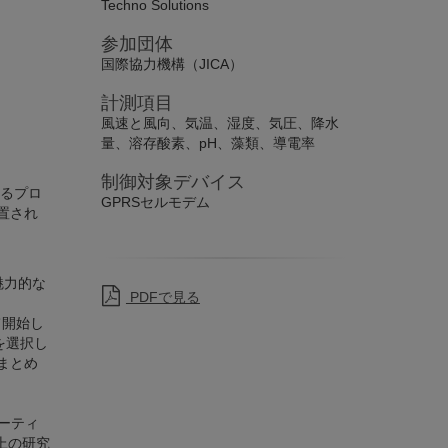
Techno Solutions
参加団体
国際協力機構（JICA）
計測項目
風速と風向、気温、湿度、気圧、降水
量、溶存酸素、pH、藻類、導電率
制御対象デバイス
するプロ
GPRSセルモデム
置され
魅力的な
PDFで見る
て開始し
 を選択し
にまとめ
ローティ
上の研究