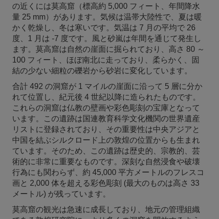
の近くには莫高窟（標高約 5,000 フィート、年間降水
量 25 mm）があります。気候は温帯大陸性で、夏は暖
かく乾燥し、冬は寒いです。気温は 7 月の平均で 26
度、1 月は -7 度です。風と砂嵐は年間を通じて発生し
ます。莫高窟は自然の崖面に掘られており、高さ 80 ～
100 フィート、ほぼ南北に走っており、柔らかく、固
結の少ない細粒の礫岩から砂岩に変化しています。
合計 492 の洞窟が 1 マイルの崖面に沿って 5 層に分か
れて位置し、紀元後 4 世紀以降に造られたものです。
これらの洞窟は仏教の壁画や彩色彫刻の宝庫となって
います。この遺跡は国連教育科学文化機関の世界遺産
リストに登録されており、その重要性は中央アジアと
中国を結ぶシルクロード上の敦煌の位置からも生まれ
ています。そのため、この遺跡は歴史的、宗教的、芸
術的に非常に重要なものです。深刻な自然浸食や破壊
行為にも関わらず、約 45,000 平方メートルのフレスコ
画と 2,000 体を超える彩色彫刻 (最大のものは高さ 33
メートル) が残っています。
莫高窟の観光は急速に成長しており、地元の管理組織