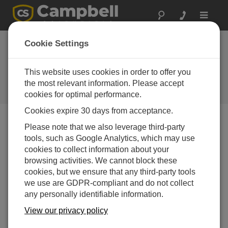
Toggle
navigat
中国：訪問者の影響
Cookie Settings
の監視
This website uses cookies in order to offer you
Campbell Scientific の機器が、歴
史的、宗教的、芸術的に重要な中
the most relevant information. Please accept
国の遺跡を監視
cookies for optimal performance.
Cookies expire 30 days from acceptance.
Please note that we also leverage third-party
tools, such as Google Analytics, which may use
cookies to collect information about your
browsing activities. We cannot block these
cookies, but we ensure that any third-party tools
we use are GDPR-compliant and do not collect
any personally identifiable information.
View our privacy policy