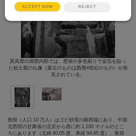
REJECT
ACCEPT NOW
莫高窟の洞窟内部では、壁画や多色刷りで金箔を貼っ
た粘土製の仏像（最古のものは西暦4世紀のもの）が発
見されている。
敦煌（人口 10 万人）はゴビ砂漠の南西端にあり、中国
北西部の甘粛省の北京から西に約 1,100 マイルのとこ
ろにあります（北緯 40.05 度、東経 94.45 度）。敦煌