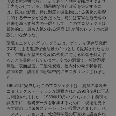
である敦煌研究院に、より多くの洞窟を開放するよう
圧力をかけている。効果的な保存政策を策定するに
は、観光の影響、特に湿度と微生物による劣化の影響
に関するデータが必要だった。時には有害な観光客の
往来を減らす努力の一環として、このプロジェクトは
最終的に、最も人気のある洞窟 10 か所のレプリカの建
設につながった。
環境モニタリング プログラムは、ゲッティ保存研究所
(GCI) による遺跡保全活動の 1 つとして提案されたもの
で、訪問者が壁画や彫刻の劣化に与える影響を特定す
ることを目的としています。6 つの洞窟で、相対湿度、
気温、表面温度、二酸化炭素、屋内外の粒子状物質、
訪問者数、訪問期間が集中的にモニタリングされまし
た。
1995年に完成したこのプロジェクトは、洞窟の環境モ
ニタリングステーションが設置された1990年9月に正式
に開始されました。1989年10月のプロジェクト前現地
調査中に、基礎データを収集するために、現場を見下
ろす崖の上に気象ステーションが設置されました。ベ
ースステーションは、敦煌科学院の研究棟に設置され