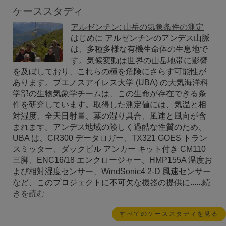
ケーススタディ
アルゼンチン: 山岳の気象条件の測定
はじめに アルゼンチンのアンデス山脈
は、多種多様な有機生命体の生息地で
す。気候変動は世界の山岳地帯に影響
を及ぼしており、これらの種を危険にさらす可能性が
あります。ブエノスアイレス大学 (UBA) の大気海洋科
学部の生物気象学チームは、この生命が存在できる条
件を研究しています。取得した測定値には、気温と相
対湿度、全天日射量、葉の湿り具合、風速と風向が含
まれます。アンデス地域の険しく過酷な性質のため、
UBA は、CR300 データロガー、TX321 GOES トラン
スミッター、ダックビル アンカー キット付き CM110
三脚、ENC16/18 エンクロージャー、HMP155A 温度お
よび相対湿度センサー、WindSonic4 2-D 風速センサー
など、このプロジェクトに不可欠な機器の提供に......
続
きを読む
すべてのケーススタディを見る