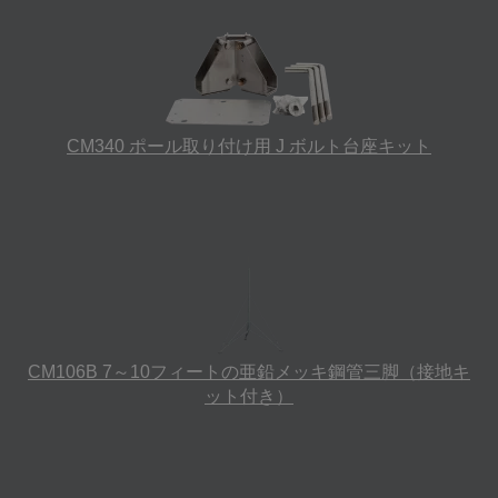
CM340 ポール取り付け用 J ボルト台座キット
CM106B 7～10フィートの亜鉛メッキ鋼管三脚（接地キ
ット付き）