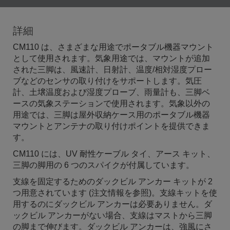
詳細
CM110 は、さまざまな用途でポータブル機器マウント
として使用されます。気象用途では、マウントが追加
された三脚は、風速計、日射計、温度/相対湿度プロー
ブなどのセンサの取り付けをサポートします。気圧
計、土壌温度および湿度プローブ、雨量計も、三脚ベ
ースの気象ステーションで使用されます。気象以外の
用途では、三脚は屋外収納ケース用のポータブル機器
マウントとアンテナの取り付けポイントを提供できま
す。
CM110 には、UV 耐性ケーブル タイ、アース キット、
三脚の脚用の 6 つのスパイクが付属しています。
支線を固定するためのダックビル アンカー キットが 2
つ用意されています (注文情報を参照)。支線キットを使
用するのにダックビル アンカーは必要ありません。ダ
ックビル アンカーがない場合、支線はマストから三脚
の脚まで伸びます。ダックビル アンカーは、強風にさ