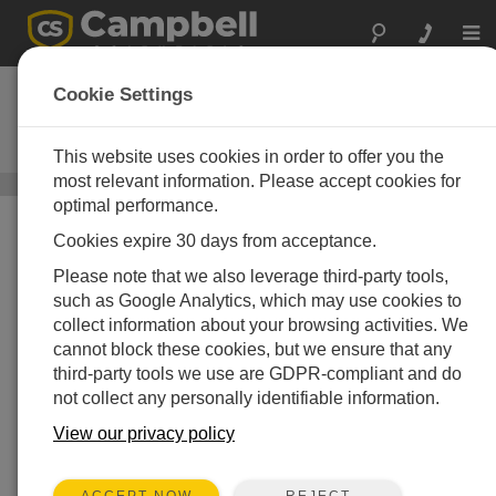
Togg
navi
CM110
Cookie Settings
10 フィート ステンレススチール
三脚（接地キット付き）
This website uses cookies in order to offer you the
most relevant information. Please accept cookies for
三脚
/ CM110
optimal performance.
Cookies expire 30 days from acceptance.
Please note that we also leverage third-party tools,
such as Google Analytics, which may use cookies to
collect information about your browsing activities. We
cannot block these cookies, but we ensure that any
third-party tools we use are GDPR-compliant and do
not collect any personally identifiable information.
View our privacy policy
REJECT