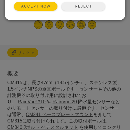
にRainVue™センサー
REJECT
ACCEPT NOW
を取り付け
リンク
概要
CM315は、長さ47cm（18.5インチ）、ステンレス製、
1.5インチNPSの垂直ポールです。センサーやその他の
計測機器の取り付け用に設計されてお
り、
RainVue™10
や
RainVue 20
降水量センサーなど
のリモートセンサーの取り付けに最適です。センサー
は通常、
CM241 ベースプレートマウント
を介して
CM315に取り付けられます。この取付ポールは、
CM340 Jボルト ペデスタルキット
を使用してコンクリ