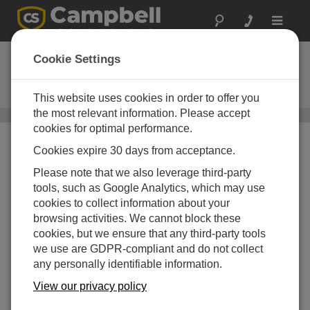
Toggle
navigat
CM315
Cookie Settings
キャップ付き18.5インチ取り付け
ポール
This website uses cookies in order to offer you
the most relevant information. Please accept
マウントポール
/ CM315
cookies for optimal performance.
Cookies expire 30 days from acceptance.
Please note that we also leverage third-party
tools, such as Google Analytics, which may use
cookies to collect information about your
browsing activities. We cannot block these
cookies, but we ensure that any third-party tools
we use are GDPR-compliant and do not collect
any personally identifiable information.
View our privacy policy
バケット高さ1mの位置