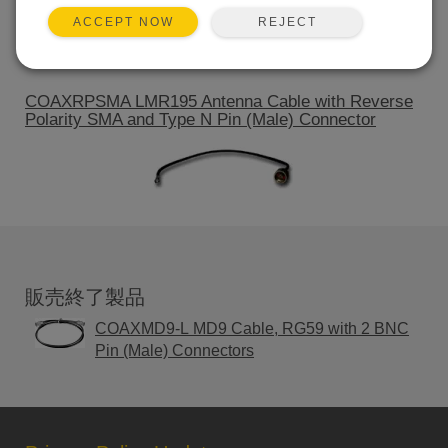
REJECT
ACCEPT NOW
COAXRPSMA LMR195 Antenna Cable with Reverse
Polarity SMA and Type N Pin (Male) Connector
販売終了製品
COAXMD9-L MD9 Cable, RG59 with 2 BNC
Pin (Male) Connectors