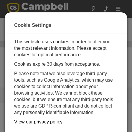
Toggle
navigat
Coaxial Cables
Cookie Settings
Sensor and peripheral cables
This website uses cookies in order to offer you
Cables
/ Coaxial Cables
the most relevant information. Please accept
cookies for optimal performance.
Cookies expire 30 days from acceptance.
Please note that we also leverage third-party
tools, such as Google Analytics, which may use
cookies to collect information about your
browsing activities. We cannot block these
リンク
cookies, but we ensure that any third-party tools
we use are GDPR-compliant and do not collect
any personally identifiable information.
製品ライン
View our privacy policy
COAXNTN RG8 Antenna Cable with 2 Type N Pin
(Male) Connectors