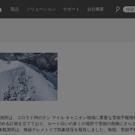
製品
ソリューション
サポート
会社概要
tificの気象観測所は、コロラド州のテン マイル キャニオン地域に重要な雪崩予報
める計画を​​立てており、ルート沿いの多くの場所で雪崩の危険にさら
気象観測所は、無線テレメトリで気象状況を報告しました。毎朝、雪崩予