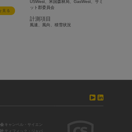
USWest、米国森林局、GasWest、サミ
ット郡委員会
を見る
計測項目
風速、風向、積雪状況
会
キャンベル・サイエン
社
ティフィック・ジャパ