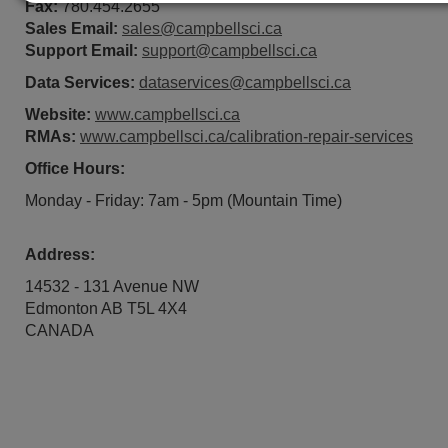
Fax:
780.454.2655
Sales Email:
sales@campbellsci.ca
Support Email:
support@campbellsci.ca
Data Services:
dataservices@campbellsci.ca
Website:
www.campbellsci.ca
RMAs:
www.campbellsci.ca/calibration-repair-services
Office Hours:
Monday - Friday: 7am - 5pm (Mountain Time)
Address:
14532 - 131 Avenue NW
Edmonton AB T5L 4X4
CANADA