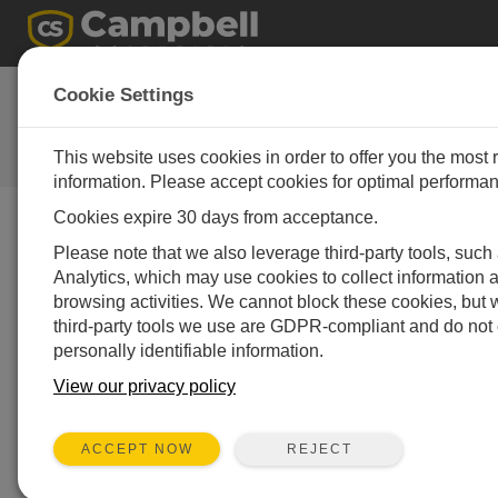
Campbell Scientific Canada
Cookie Settings
regional office
This website uses cookies in order to offer you the most 
連絡先
information. Please accept cookies for optimal performa
Cookies expire 30 days from acceptance.
General Inquiries (Sales and Support)
Please note that we also leverage third-party tools, suc
Edmonton Local:
780.454.2505
Analytics, which may use cookies to collect information 
browsing activities. We cannot block these cookies, but 
Call us Toll Free
third-party tools we use are GDPR-compliant and do not 
Within Canada & USA:
1.844.454.2505
personally identifiable information.
Outside Canada & USA:
xx.800.4540.2505
("xx" denotes the International Access Code for your
View our privacy policy
location)
If you encounter issues with our toll free numbers,
REJECT
ACCEPT NOW
please call our Edmonton number.