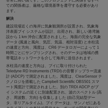
非常に高い国です。このプロジェクトに関係するすべ
ての関係者は、厳格な環境基準を遵守する必要があり
ます。
解決
建設現場近くの海岸に気象観測所が設置され、気象海
洋表面ブイ システムが設計、出荷され、新しい港湾施
設から 1 km 沖合に配置されました。海面の完全な気象
データ (風速と風向、気圧、気温、相対湿度) と水柱流
の速度と方向、濁度は、CR6 データロガーによって 1
時間ごとにサンプリングされ、そのデータは地域の携
帯電話ネットワークを介して海岸に送信されます。
水柱流の速度と方向は、ブイに取り付けられた
Teledyne RD Instruments (TRDI) の音響ドップラー流速
計 (ADCP) で測定されました。濁度は、ClearSensor テ
クノロジを搭載した Campbell Scientific OBS501 スマ
ート濁度計で測定されました。別の TRDI ADCP がブ
イ システムの近くに別途配置され、波のスペクトル (高
さ、周波数、方向) を収集しました (自己完結型デー
タ、非リアルタイム)。ブイ データは、サンノゼにある