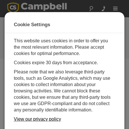
Toggle
navigat
コスタリカ: ブイシ
Cookie Settings
ステム
This website uses cookies in order to offer you
Campbell Scientific のデータロガ
ーをベースにしたコスタリカの気
the most relevant information. Please accept
象ブイシステム
cookies for optimal performance.
Cookies expire 30 days from acceptance.
Please note that we also leverage third-party
tools, such as Google Analytics, which may use
cookies to collect information about your
browsing activities. We cannot block these
cookies, but we ensure that any third-party tools
we use are GDPR-compliant and do not collect
any personally identifiable information.
View our privacy policy