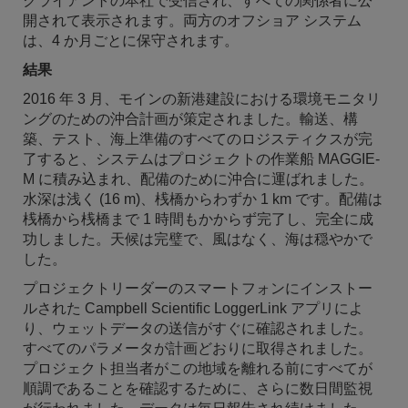
クライアントの本社で受信され、すべての関係者に公
開されて表示されます。両方のオフショア システム
は、4 か月ごとに保守されます。
結果
2016 年 3 月、モインの新港建設における環境モニタリ
ングのための沖合計画が策定されました。輸送、構
築、テスト、海上準備のすべてのロジスティクスが完
了すると、システムはプロジェクトの作業船 MAGGIE-
M に積み込まれ、配備のために沖合に運ばれました。
水深は浅く (16 m)、桟橋からわずか 1 km です。配備は
桟橋から桟橋まで 1 時間もかからず完了し、完全に成
功しました。天候は完璧で、風はなく、海は穏やかで
した。
プロジェクトリーダーのスマートフォンにインストー
ルされた Campbell Scientific LoggerLink アプリによ
り、ウェットデータの送信がすぐに確認されました。
すべてのパラメータが計画どおりに取得されました。
プロジェクト担当者がこの地域を離れる前にすべてが
順調であることを確認するために、さらに数日間監視