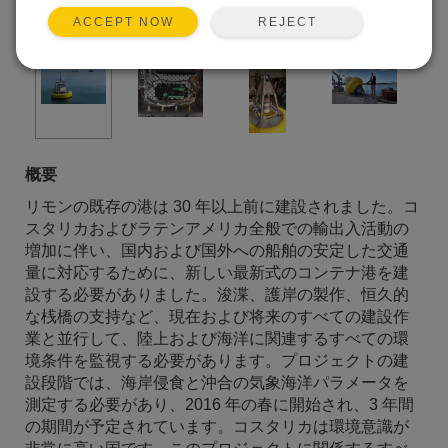
REJECT
ACCEPT NOW
カリブ海にブイを設置
概要
リモンの既存の港は 30 年以上前に建設されました。コ
スタリカおよびラテンアメリカ全般での輸出入活動の
増加に伴い、国内および国外への船舶の安定した交通
量に対応するために、新しい最新式のコンテナ港を建
設する必要がありました。浚渫、護岸の製作、恒久的
な桟橋の支持など、現在および将来のすべての建設作
業と並行して、陸上および海洋に関連するすべての環
境条件を監視する必要があります。プロジェクトの建
設段階では、海岸侵食と沖合の気象海洋パラメータを
測定する必要があり、2016 年の春に開始され、3 年間
の期間が予定されています。コスタリカは環境意識が