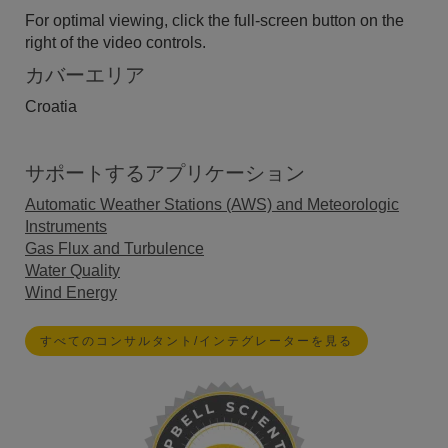
For optimal viewing, click the full-screen button on the
right of the video controls.
カバーエリア
Croatia
サポートするアプリケーション
Automatic Weather Stations (AWS) and Meteorologic
Instruments
Gas Flux and Turbulence
Water Quality
Wind Energy
すべてのコンサルタント/インテグレーターを見る