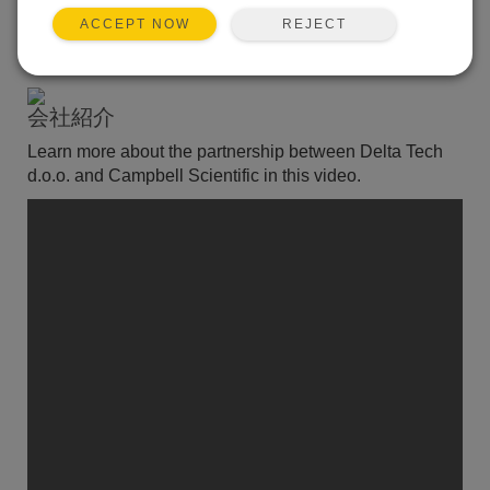
Website:
deltatech.hr
REJECT
ACCEPT NOW
Phone: +385 (0)1 3097-503
Email:
info@deltatech.hr
会社紹介
Learn more about the partnership between Delta Tech
d.o.o. and Campbell Scientific in this video.