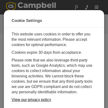
Toggle
navigat
Delta Tech d.o.o.
Cookie Settings
A Campbell Scientific partner
This website uses cookies in order to offer you
the most relevant information. Please accept
cookies for optimal performance.
Cookies expire 30 days from acceptance.
Please note that we also leverage third-party
tools, such as Google Analytics, which may use
cookies to collect information about your
browsing activities. We cannot block these
連絡先
cookies, but we ensure that any third-party tools
Dužice 21
we use are GDPR-compliant and do not collect
10000
any personally identifiable information.
Zagreb
View our privacy policy
CROATIA