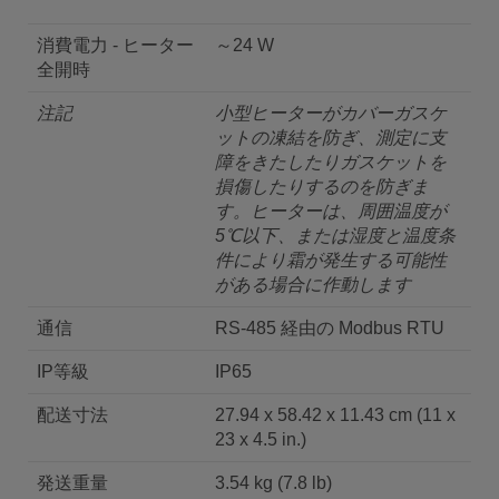
消費電力 - ヒーター
～24 W
全開時
注記
小型ヒーターがカバーガスケ
ットの凍結を防ぎ、測定に支
障をきたしたりガスケットを
損傷したりするのを防ぎま
す。ヒーターは、周囲温度が
5℃以下、または湿度と温度条
件により霜が発生する可能性
がある場合に作動します
通信
RS-485 経由の Modbus RTU
IP等級
IP65
配送寸法
27.94 x 58.42 x 11.43 cm (11 x
23 x 4.5 in.)
発送重量
3.54 kg (7.8 lb)