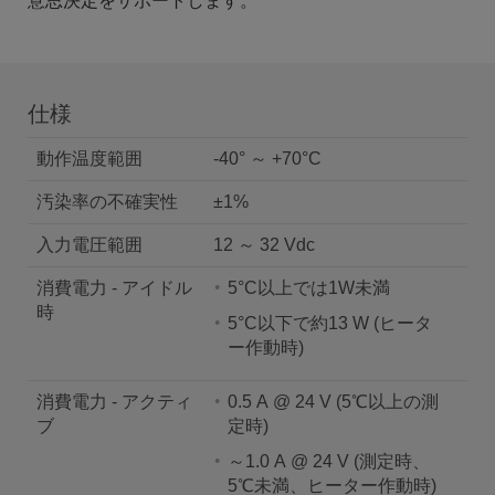
意思決定をサポートします。
仕様
動作温度範囲
-40° ～ +70°C
汚染率の不確実性
±1%
入力電圧範囲
12 ～ 32 Vdc
消費電力 - アイドル
5°C以上では1W未満
時
5°C以下で約13 W (ヒータ
ー作動時)
消費電力 - アクティ
0.5 A @ 24 V (5℃以上の測
ブ
定時)
～1.0 A @ 24 V (測定時、
5℃未満、ヒーター作動時)