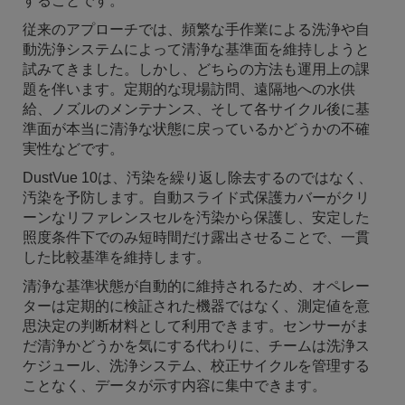
することです。
従来のアプローチでは、頻繁な手作業による洗浄や自
動洗浄システムによって清浄な基準面を維持しようと
試みてきました。しかし、どちらの方法も運用上の課
題を伴います。定期的な現場訪問、遠隔地への水供
給、ノズルのメンテナンス、そして各サイクル後に基
準面が本当に清浄な状態に戻っているかどうかの不確
実性などです。
DustVue 10は、汚染を繰り返し除去するのではなく、
汚染を予防します。自動スライド式保護カバーがクリ
ーンなリファレンスセルを汚染から保護し、安定した
照度条件下でのみ短時間だけ露出させることで、一貫
した比較基準を維持します。
清浄な基準状態が自動的に維持されるため、オペレー
ターは定期的に検証された機器ではなく、測定値を意
思決定の判断材料として利用できます。センサーがま
だ清浄かどうかを気にする代わりに、チームは洗浄ス
ケジュール、洗浄システム、校正サイクルを管理する
ことなく、データが示す内容に集中できます。