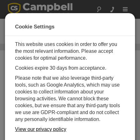
Toggle
navigat
DustVue 10
Cookie Settings
ソーラーモジュール汚れセンサー
This website uses cookies in order to offer you
DustVue
/ DustVue 10
the most relevant information. Please accept
cookies for optimal performance.
Cookies expire 30 days from acceptance.
Please note that we also leverage third-party
tools, such as Google Analytics, which may use
cookies to collect information about your
browsing activities. We cannot block these
cookies, but we ensure that any third-party tools
we use are GDPR-compliant and do not collect
any personally identifiable information.
View our privacy policy