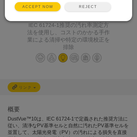
実質的にセンサーメン
テナンスが不要な正確
REJECT
ACCEPT NOW
なPV汚れ測定
IEC 61724‑1推奨の汚れ率測定方
法を使用し、コストのかかる手作
業による清掃や特定の環境校正を
排除
リンク
概要
DustVue™10は、IEC 61724-1で定義された推奨方法に
従い、清浄なPV基準セルと自然に汚れたPV基準セルを
並置して、太陽光発電（PV）の汚れによる損失を直接