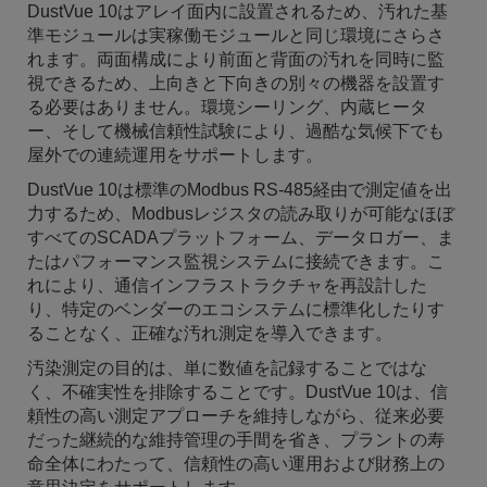
DustVue 10はアレイ面内に設置されるため、汚れた基
準モジュールは実稼働モジュールと同じ環境にさらさ
れます。両面構成により前面と背面の汚れを同時に監
視できるため、上向きと下向きの別々の機器を設置す
る必要はありません。環境シーリング、内蔵ヒータ
ー、そして機械信頼性試験により、過酷な気候下でも
屋外での連続運用をサポートします。
DustVue 10は標準のModbus RS-485経由で測定値を出
力するため、Modbusレジスタの読み取りが可能なほぼ
すべてのSCADAプラットフォーム、データロガー、ま
たはパフォーマンス監視システムに接続できます。こ
れにより、通信インフラストラクチャを再設計した
り、特定のベンダーのエコシステムに標準化したりす
ることなく、正確な汚れ測定を導入できます。
汚染測定の目的は、単に数値を記録することではな
く、不確実性を排除することです。DustVue 10は、信
頼性の高い測定アプローチを維持しながら、従来必要
だった継続的な維持管理の手間を省き、プラントの寿
命全体にわたって、信頼性の高い運用および財務上の