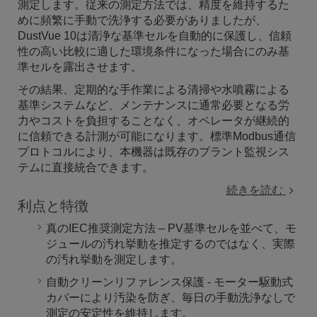
測定します。従来の測定方法では、精度を維持するた
めに頻繁に手動で洗浄する必要がありましたが、
DustVue 10は清浄な基準セルを自動的に保護し、信頼
性の高い比較に適した環境条件になった場合にのみ基
準セルを露出させます。
その結果、定期的な手作業による清掃や水噴霧による
基準システムなど、メンテナンスに通常必要となる労
力やコストを負担することなく、オペレータが継続的
に信頼できる計測が可能になります。標準Modbus通信
プロトコルにより、本機器は既存のプラント監視シス
テムに直接統合できます。
続きを読む
利点と特徴
真のIEC推奨測定方法 – PV基準セルを並べて、モ
ジュールの汚れ挙動を推定するのではなく、実際
の汚れ挙動を測定します。
自動クリーンリファレンス保護 - モーター駆動式
カバーにより汚染を防ぎ、毎日の手動洗浄なしで
測定の安定性を維持します。