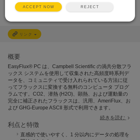
REJECT
ACCEPT NOW
リンク
概要
EasyFlux® PC は、Campbell Scientific の渦共分散フラ
ックス システムを使用して収集された高頻度時系列デ
ータを、コミュニティで受け入れられている方法に従
ってフラックスに変換する無料のコンピュータ プログ
ラムです。CO2、潜熱 (H2O)、顕熱、および運動量の
完全に補正されたフラックスは、汎用、AmeriFlux、お
よび GHG-Europe ASCII 形式で利用できます。
続きを読む
利点と特徴
直感的で使いやすく、1 分以内にデータの処理を