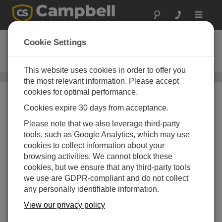
Toggle
navigat
EasyFlux PC
Cookie Settings
ダウンロード
渦相関 後処理用PCソフトウェア
This website uses cookies in order to offer you
アプリケーション固有のソフトウェア
/ EasyFlux PC
the most relevant information. Please accept
cookies for optimal performance.
Cookies expire 30 days from acceptance.
Please note that we also leverage third-party
tools, such as Google Analytics, which may use
cookies to collect information about your
browsing activities. We cannot block these
完全に補正されたフラ
cookies, but we ensure that any third-party tools
ックス
we use are GDPR-compliant and do not collect
CO
、潜熱、顕熱の完全に補正さ
any personally identifiable information.
2
れたフラックスを計算するコンピ
View our privacy policy
ュータプログラム