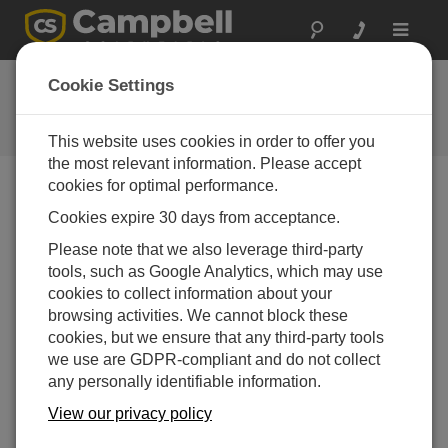
Toggle
navigat
Geo-Congress 2026
Cookie Settings
March 09 - March 12, 2026 | Salt
Lake City, UT
This website uses cookies in order to offer you
the most relevant information. Please accept
cookies for optimal performance.
Event not found.
Cookies expire 30 days from acceptance.
Please note that we also leverage third-party
tools, such as Google Analytics, which may use
cookies to collect information about your
browsing activities. We cannot block these
cookies, but we ensure that any third-party tools
we use are GDPR-compliant and do not collect
any personally identifiable information.
View our privacy policy