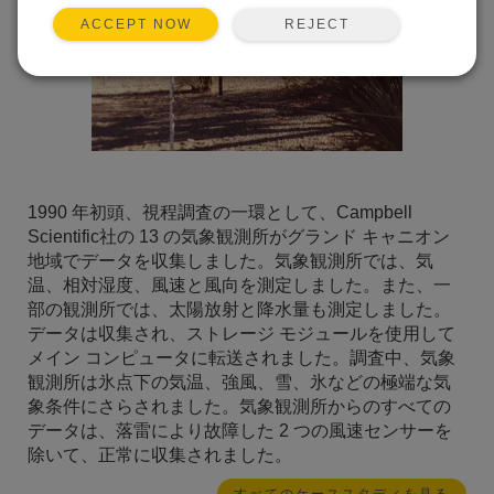
REJECT
ACCEPT NOW
1990 年初頭、視程調査の一環として、Campbell
Scientific社の 13 の気象観測所がグランド キャニオン
地域でデータを収集しました。気象観測所では、気
温、相対湿度、風速と風向を測定しました。また、一
部の観測所では、太陽放射と降水量も測定しました。
データは収集され、ストレージ モジュールを使用して
メイン コンピュータに転送されました。調査中、気象
観測所は氷点下の気温、強風、雪、氷などの極端な気
象条件にさらされました。気象観測所からのすべての
データは、落雷により故障した 2 つの風速センサーを
除いて、正常に収集されました。