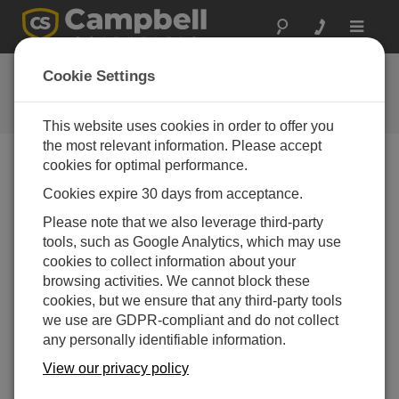
Toggle
navigat
グランドキャニオン:
Cookie Settings
視界監視
This website uses cookies in order to offer you
the most relevant information. Please accept
cookies for optimal performance.
Cookies expire 30 days from acceptance.
Please note that we also leverage third-party
tools, such as Google Analytics, which may use
cookies to collect information about your
browsing activities. We cannot block these
cookies, but we ensure that any third-party tools
we use are GDPR-compliant and do not collect
any personally identifiable information.
View our privacy policy