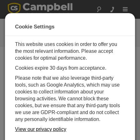
Toggle
navigat
イリノイ州：高速道
Cookie Settings
路の安全確保
This website uses cookies in order to offer you
the most relevant information. Please accept
cookies for optimal performance.
Cookies expire 30 days from acceptance.
Please note that we also leverage third-party
tools, such as Google Analytics, which may use
cookies to collect information about your
browsing activities. We cannot block these
cookies, but we ensure that any third-party tools
we use are GDPR-compliant and do not collect
any personally identifiable information.
View our privacy policy