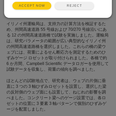
REJECT
ACCEPT NOW
イリノイ州運輸局は、支持力の計算方法を検証するた
め、州間高速道路 55 号線および 70/270 号線沿いにあ
る 12 の州間高速道路橋で試験を実施しました。運輸局
は、研究パラメータの範囲が広い典型的なイリノイ州
の州間高速道路橋を選択しました。これらの橋の梁ウ
ェブには、荷重によるせん断応力を測定するためのひ
ずみゲージ ロゼットが取り付けられました。各橋で約
6 か月間、Campbell Scientific データロガーを使用して
試験データを収集し、荷重の傾向を調べました。
ほとんどの試験地点で、研究者は、ウェブの片側に垂
直に 3 つの 3 軸ひずみロゼットを設置し、選択した梁
の反対側のウェブ面にも設置して、ねじれの影響を調
べました。コンクリート梁へのゲージ設置では、各ロ
ゼットの位置に 3 要素 3 軸パターンで個別のひずみゲ
ージを配置しました。