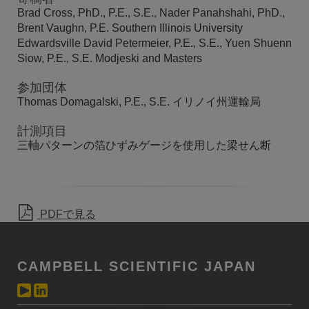
Brad Cross, PhD., P.E., S.E., Nader Panahshahi, PhD.,
Brent Vaughn, P.E. Southern Illinois University
Edwardsville David Petermeier, P.E., S.E., Yuen Shuenn
Siow, P.E., S.E. Modjeski and Masters
参加団体
Thomas Domagalski, P.E., S.E. イリノイ州運輸局
計測項目
三軸パターンの箔ひずみゲージを使用した梁せん断
PDFで見る
CAMPBELL SCIENTIFIC JAPAN