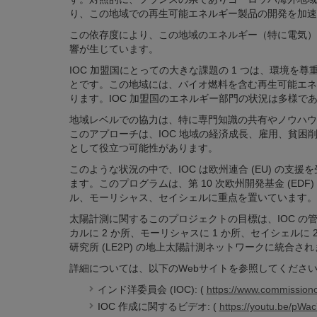
り、この地域での再生可能エネルギー製品の開発を加速
この依存度により、この地域のエネルギー（特に電気）
響が生じています。
IOC 加盟国にとっての大きな課題の 1 つは、環境
とです。この地域には、バイオ燃料を含む再生可能エネ
ります。IOC 加盟国のエネルギー部門の状況は多様で
地域レベルでの協力は、特に専門知識の共有やノウハウ
このアプローチは、IOC 地域の経済成長、雇用、貧
として役立つ可能性があります。
このような状況の中で、IOC は欧州連合 (EU) の
ます。このプログラムは、第 10 次欧州開発基金 (EDF)
ル、モーリシャス、セイシェルに重点を置いています。
太陽計測に関するこのプロジェクトの目標は、IOC の
カルに 2 か所、モーリシャスに 1 か所、セイシェル
研究所 (LE2P) の地上太陽計測ネットワークに統合され
詳細については、以下のWebサイトを参照してくださ
インド洋委員会 (IOC): (
https://www.commissiono
IOC 作成に関するビデオ: (
https://youtu.be/p