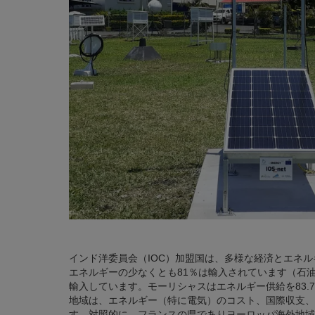
インド洋委員会（IOC）加盟国は、多様な経済とエネ
エネルギーの少なくとも81％は輸入されています（石
輸入しています。モーリシャスはエネルギー供給を83.
地域は、エネルギー（特に電気）のコスト、国際収支、
す。対照的に、フランスの県でありヨーロッパ海外地域