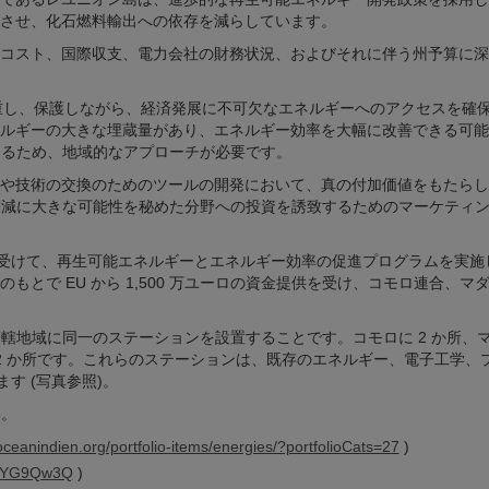
させ、化石燃料輸出への依存を減らしています。
コスト、国際収支、電力会社の財務状況、およびそれに伴う州予算に深
を尊重し、保護しながら、経済発展に不可欠なエネルギーへのアクセスを確
ルギーの大きな埋蔵量があり、エネルギー効率を大幅に改善できる可能
あるため、地域的なアプローチが必要です。
や技術の交換のためのツールの開発において、真の付加価値をもたらし
困削減に大きな可能性を秘めた分野への投資を誘致するためのマーケティ
支援を受けて、再生可能エネルギーとエネルギー効率の促進プログラムを実施
 のもとで EU から 1,500 万ユーロの資金提供を受け、コモロ連合、マ
管轄地域に同一のステーションを設置することです。コモロに 2 か所、
に 2 か所です。これらのステーションは、既存のエネルギー、電子工学、
ます (写真参照)。
い。
ceanindien.org/portfolio-items/energies/?portfolioCats=27
)
WacYG9Qw3Q
)