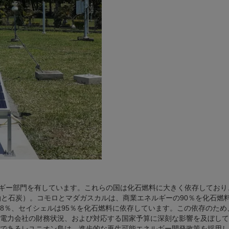
ルギー部門を有しています。これらの国は化石燃料に大きく依存しており
油と石炭）。コモロとマダガスカルは、商業エネルギーの90％を化石燃
78％、セイシェルは95％を化石燃料に依存しています。この依存のため
電力会社の財務状況、および対応する国家予算に深刻な影響を及ぼして
であるレユニオン島は、進歩的な再生可能エネルギー開発政策を採用し