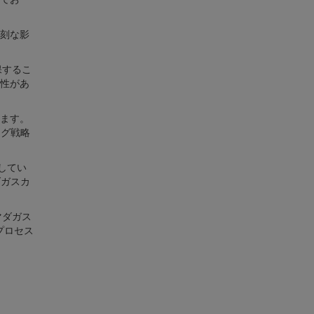
刻な影
保するこ
性があ
ます。
ング戦略
してい
ダガスカ
マダガス
プロセス