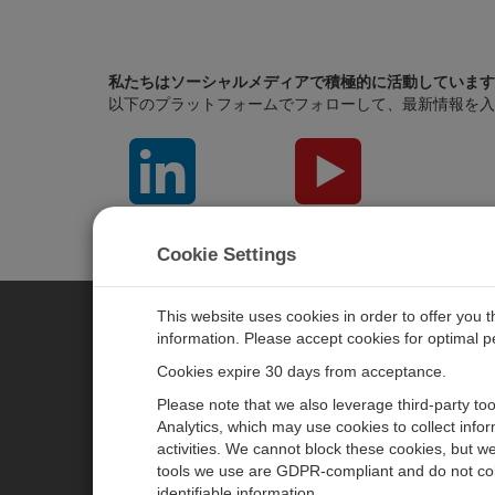
私たちはソーシャルメディアで積極的に活動しています
以下のプラットフォームでフォローして、最新情報を入
LinkedIn
YouTube
Cookie Settings
This website uses cookies in order to offer you 
information. Please accept cookies for optimal 
CAMPBELL SCIENTIFIC JAPAN
Cookies expire 30 days from acceptance.
Please note that we also leverage third-party to
ホーム
ニュースルーム
Analytics, which may use cookies to collect info
activities. We cannot block these cookies, but we
製品
パートナー
tools we use are GDPR-compliant and do not col
ソリューション
ブログ記事
identifiable information.