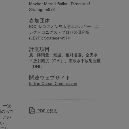
Mazhar Meralli Ballou, Director of
Stratagem974
参加団体
IOC; レユニオン島大学エネルギー・エ
レクトロニクス・プロセス研究所
(LE2P); Stratagem974
計測項目
風、降雨量、気温、相対湿度、全天水
平放射照度（GHI）、拡散水平放射照度
（DHI）
関連ウェブサイト
Indian Ocean Commission
、一次
PDFで見る
料の形で
、この
いま
てお