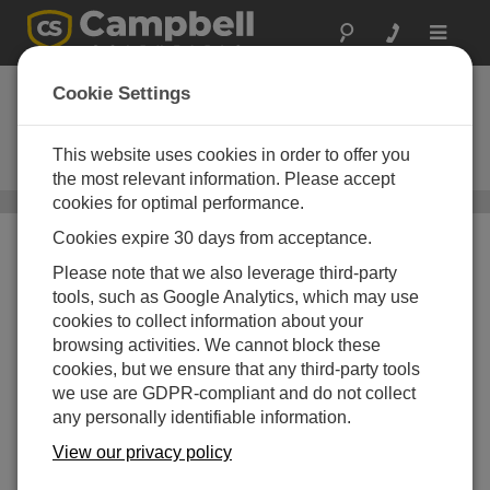
Toggle
navigat
MS-80SH-L
Cookie Settings
ドームヒータ内蔵の Class A
Spectrally Flat and Fast-Response
This website uses cookies in order to offer you
日射計
the most relevant information. Please accept
cookies for optimal performance.
太陽光センサ
/ MS-80SH-L
Cookies expire 30 days from acceptance.
Please note that we also leverage third-party
tools, such as Google Analytics, which may use
cookies to collect information about your
browsing activities. We cannot block these
cookies, but we ensure that any third-party tools
we use are GDPR-compliant and do not collect
any personally identifiable information.
View our privacy policy