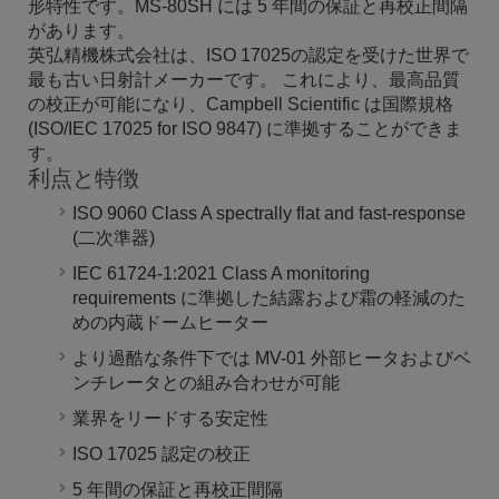
形特性です。MS-80SH には 5 年間の保証と再校正間隔
があります。
英弘精機株式会社は、ISO 17025の認定を受けた世界で
最も古い日射計メーカーです。 これにより、最高品質
の校正が可能になり、Campbell Scientific は国際規格
(ISO/IEC 17025 for ISO 9847) に準拠することができま
す。
利点と特徴
ISO 9060 Class A spectrally flat and fast-response
(二次準器)
IEC 61724-1:2021 Class A monitoring
requirements に準拠した結露および霜の軽減のた
めの内蔵ドームヒーター
より過酷な条件下では MV-01 外部ヒータおよびベ
ンチレータとの組み合わせが可能
業界をリードする安定性
ISO 17025 認定の校正
5 年間の保証と再校正間隔