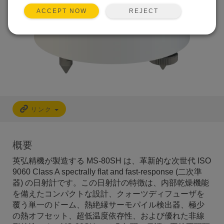
REJECT
ACCEPT NOW
リンク
概要
英弘精機が製造する MS-80SH は、革新的な次世代 ISO
9060 Class A spectrally flat and fast-response (二次準
器) の日射計です。この日射計の特徴は、内部乾燥機能
を備えたコンパクトな設計、クォーツディフューザを
覆う単一のドーム、熱絶縁サーモパイル検出器、極少
の熱オフセット、超低温度依存性、および優れた非線