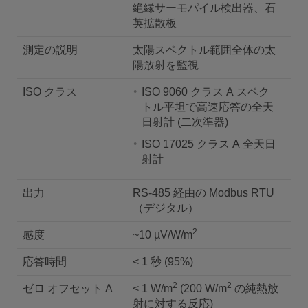
絶縁サーモパイル検出器、石
英拡散板
測定の説明
太陽スペクトル範囲全体の太
陽放射を監視
ISO クラス
ISO 9060 クラス A スペク
トル平坦で高速応答の全天
日射計 (二次準器)
ISO 17025 クラス A 全天日
射計
出力
RS-485 経由の Modbus RTU
（デジタル）
2
感度
~10 µV/W/m
応答時間
< 1 秒 (95%)
2
2
ゼロ オフセット A
< 1 W/m
(200 W/m
の純熱放
射に対する反応)