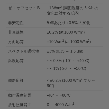
2
ゼロ オフセット B
±1 W/m
(周囲温度の 5 K/h の
変化に対する反応)
非安定性
5 年あたり ±0.5% の変化
2
非直線性
±0.2% (at 1000 W/m
)
2
2
方向応答
±10 W/m
(at 1000 W/m
)
スペクトル選択性
±3% (0.35 ～ 1.5 μm)
温度応答
< 0.8% (-10° ～ +40°C)
< 1% (-20° ～ +50°C)
2
傾斜応答
< ±0.2% (1000 W/m
で 0 ～
90°)
動作温度範囲
-40° ～ +80°C
2
放射照度範囲
0 ～ 4000 W/m