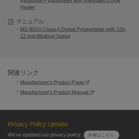
Response Pyranometer with Integrated Dome
Heater
マニュアル
MS-80SH Class A Digital Pyranometer with SDI-
12 and Modbus Output
関連リンク
Manufacturer's Product Page
Manufacturer's Product Manual
Privacy Policy Update
We've updated our privacy policy.
詳細はこちら