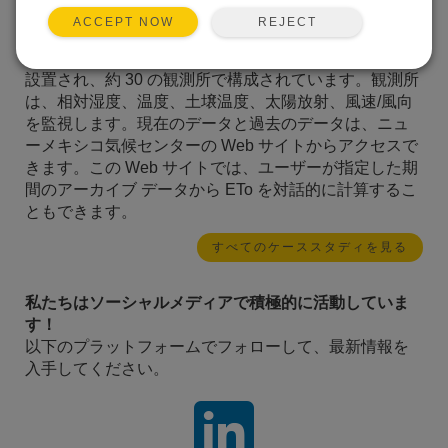
ニューメキシコ州の自動気象観測所ネットワークは、
REJECT
ACCEPT NOW
インターネット経由でリアルタイムの気象および蒸発
散データを提供します。このネットワークは 1983 年に
設置され、約 30 の観測所で構成されています。観測所
は、相対湿度、温度、土壌温度、太陽放射、風速/風向
を監視します。現在のデータと過去のデータは、ニュ
ーメキシコ気候センターの Web サイトからアクセスで
きます。この Web サイトでは、ユーザーが指定した期
間のアーカイブ データから ETo を対話的に計算するこ
ともできます。
すべてのケーススタディを見る
私たちはソーシャルメディアで積極的に活動していま
す！
以下のプラットフォームでフォローして、最新情報を
入手してください。