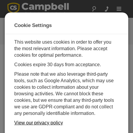
Toggle
navigat
ニューメキシコ州:
Cookie Settings
ETo と気象監視
This website uses cookies in order to offer you
the most relevant information. Please accept
cookies for optimal performance.
Cookies expire 30 days from acceptance.
Please note that we also leverage third-party
tools, such as Google Analytics, which may use
cookies to collect information about your
browsing activities. We cannot block these
cookies, but we ensure that any third-party tools
we use are GDPR-compliant and do not collect
any personally identifiable information.
View our privacy policy