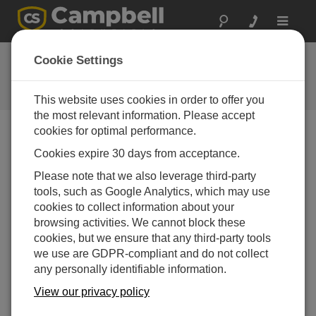
Toggle
navigat
Feedback
Cookie Settings
Let us know how we can improve
our website
This website uses cookies in order to offer you
the most relevant information. Please accept
cookies for optimal performance.
Feedback Tool Unavailable
Cookies expire 30 days from acceptance.
The page feedback tool is currently unavailable.
Please note that we also leverage third-party
tools, such as Google Analytics, which may use
cookies to collect information about your
browsing activities. We cannot block these
cookies, but we ensure that any third-party tools
we use are GDPR-compliant and do not collect
any personally identifiable information.
View our privacy policy