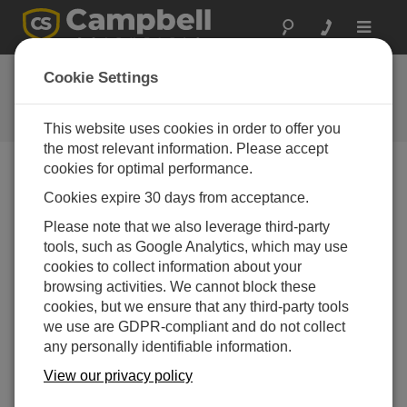
Toggle
navigat
Feedback
Cookie Settings
Let us know how we can improve
our website
This website uses cookies in order to offer you
the most relevant information. Please accept
cookies for optimal performance.
Feedback Tool Unavailable
Cookies expire 30 days from acceptance.
The page feedback tool is currently unavailable.
Please note that we also leverage third-party
tools, such as Google Analytics, which may use
cookies to collect information about your
browsing activities. We cannot block these
cookies, but we ensure that any third-party tools
we use are GDPR-compliant and do not collect
any personally identifiable information.
View our privacy policy