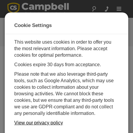
Toggle
navigat
Feedback
Cookie Settings
Let us know how we can improve
our website
This website uses cookies in order to offer you
the most relevant information. Please accept
cookies for optimal performance.
Feedback Tool Unavailable
Cookies expire 30 days from acceptance.
The page feedback tool is currently unavailable.
Please note that we also leverage third-party
tools, such as Google Analytics, which may use
cookies to collect information about your
browsing activities. We cannot block these
cookies, but we ensure that any third-party tools
we use are GDPR-compliant and do not collect
any personally identifiable information.
View our privacy policy