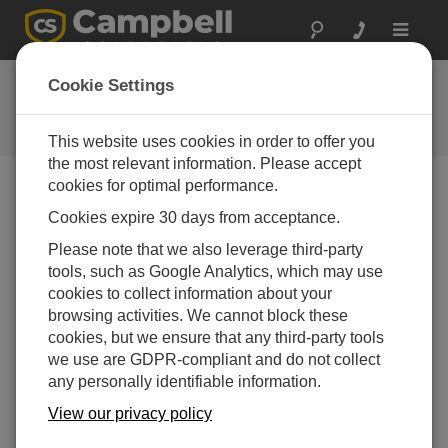
Toggle
navigat
Feedback
Cookie Settings
Let us know how we can improve
our website
This website uses cookies in order to offer you
the most relevant information. Please accept
cookies for optimal performance.
Feedback Tool Unavailable
Cookies expire 30 days from acceptance.
The page feedback tool is currently unavailable.
Please note that we also leverage third-party
tools, such as Google Analytics, which may use
cookies to collect information about your
browsing activities. We cannot block these
cookies, but we ensure that any third-party tools
we use are GDPR-compliant and do not collect
any personally identifiable information.
View our privacy policy